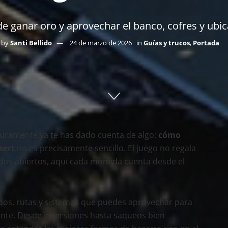
e ganar oro y aprovechar el banco, cofres y ubi
by
Santi Bellido
24 de marzo de 2026
in
Guías y trucos
,
Portada
uramente ya te has dado cuenta de algo:
cómo
sert
no es precisamente sencillo. El juego no regala
ndos abiertos, aquí cada moneda cuenta desde el
dos, rutas y sistemas que puedes aprovechar para
nte. Desde inversiones hasta saqueos bien