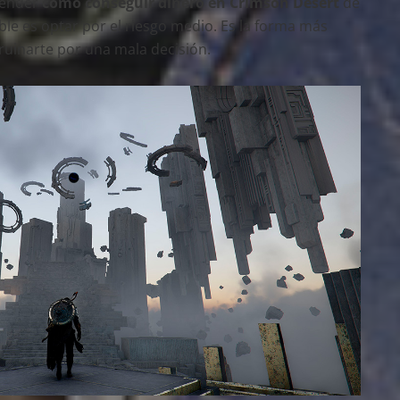
render
cómo conseguir dinero en Crimson Desert
de
le es optar por el riesgo medio. Es la forma más
ruinarte por una mala decisión.