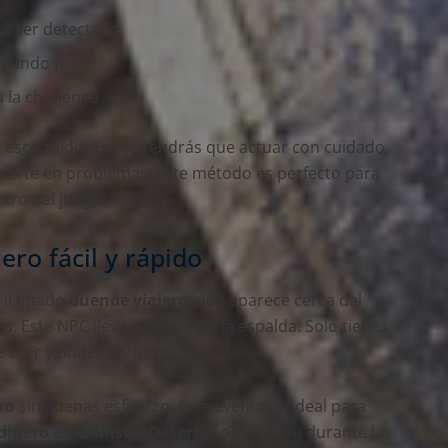
ar ser detectado
segundo piso
ta la chimenea
o
escondido. Eso sí, tendrás que actuar con cuidado,
terte en problemas. Este método es perfecto para
tro del juego.
ero fácil y rápido
l llamado
duende viajero
, que aparece cerca del
 Este NPC lleva un cofre en la espalda. Solo tienes
 caer y poder abrirlo.
ro
sin apenas esfuerzo. Este evento es ideal para
dinero en Crimson Desert
rápidamente durante las