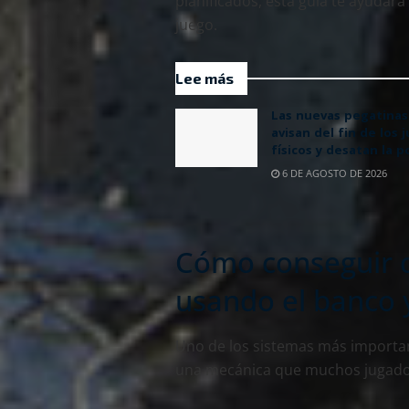
planificados, esta guía te ayudará
juego.
Lee más
Las nuevas pegatinas
avisan del fin de los 
físicos y desatan la p
6 DE AGOSTO DE 2026
Cómo conseguir 
usando el banco y
Uno de los sistemas más importan
una mecánica que muchos jugadore