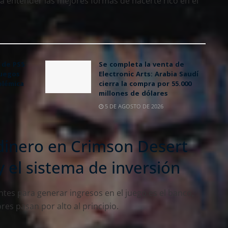
 a entender las mejores formas de hacerte rico en el
 de PS5
Se completa la venta de
juegos
Electronic Arts: Arabia Saudí
olémica
cierra la compra por 55.000
millones de dólares
5 DE AGOSTO DE 2026
dinero en Crimson Desert
 el sistema de inversión
tes para generar ingresos en el juego es el banco,
s pasan por alto al principio.