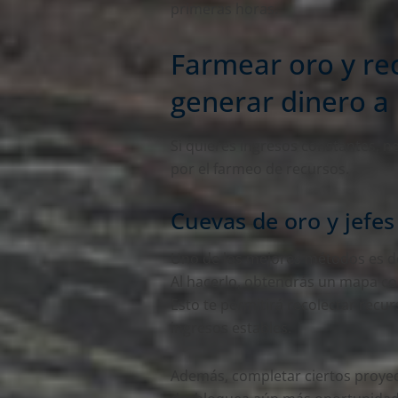
primeras horas.
Farmear oro y rec
generar dinero a 
Si quieres ingresos constantes, nec
por el farmeo de recursos.
Cuevas de oro y jefes
Uno de los mejores métodos es d
Al hacerlo, obtendrás un mapa con
Esto te permitirá recolectar recu
ingresos estables.
Además, completar ciertos proyec