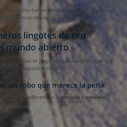
nte bien como fuente de ingresos pasivos, por lo que
primeras horas de juego.
meros lingotes de oro
el mundo abierto
al. Y aquí entran en juego varias ubicaciones clave que
e oro sin demasiado esfuerzo.
n: un robo que merece la pena
empezar es infiltrarte en la
Mansión Crestaleón
,