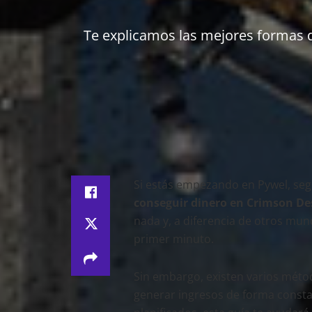
Te explicamos las mejores formas d
Si estás empezando en Pywel, seg
conseguir dinero en Crimson De
nada y, a diferencia de otros mu
primer minuto.
Sin embargo, existen varios méto
generar ingresos de forma consta