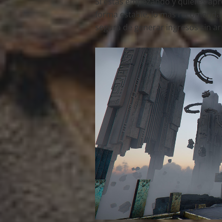
Si estás empezando y quieres ap
forma estable, lo más recomendab
segura de generar ingresos sin ar