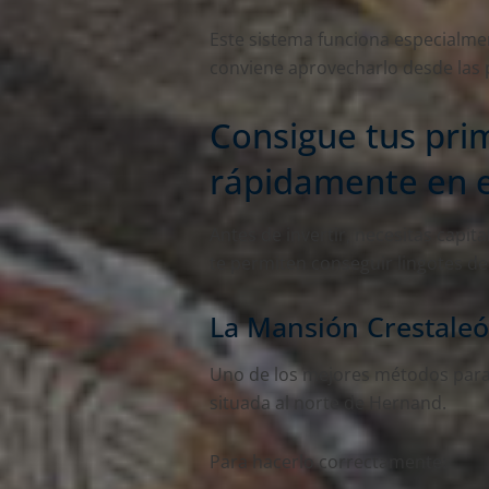
Este sistema funciona especialme
conviene aprovecharlo desde las 
Consigue tus pri
rápidamente en 
Antes de invertir, necesitas capit
te permiten conseguir lingotes d
La Mansión Crestaleó
Uno de los mejores métodos para 
situada al norte de Hernand.
Para hacerlo correctamente: