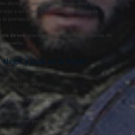
des abrir una cuenta bancaria pagando 100 monedas
s acceso a un sistema de inversión que puede
 lo pierdas todo.
gote de oro
, que equivale a unas 500 monedas de
ara invertir.
elegir y cuál es la mejor
es niveles de riesgo:
imos pero prácticamente asegurados
tre ganancias y seguridad (la mejor opción)
ios… pero con posibilidad de perderlo todo