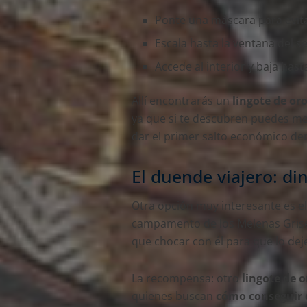
Ponte una máscara para evit
Escala hasta la ventana del 
Accede al interior y baja has
Allí encontrarás un
lingote de or
ya que si te descubren puedes me
dar el primer salto económico den
El duende viajero: din
Otra opción muy interesante es e
campamento de los Melenas Grises.
que chocar con él para que lo deje
La recompensa: otro
lingote de o
quienes buscan
cómo conseguir 