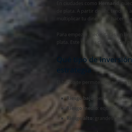
En ciudades como
Hernand
, pue
de plata. A partir de ahí, tendrá
multiplicar tu dinero… o hacer que
Para empezar, necesitarás un
lin
plata. Este será tu capital inicial p
Qué tipo de inversión 
estrategia
El banco te permite elegir entre tr
Riesgo bajo
: beneficios mín
Riesgo medio
: equilibrio en
Riesgo alto
: grandes benefic