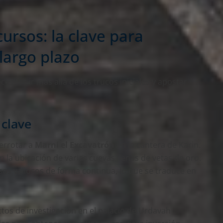
ursos: la clave para
largo plazo
esitas ir más allá de los trucos iniciales y apostar
 clave
errotar a
Marni el Excavatrón
en la cantera de Karin.
 la ubicación de varias cuevas llenas de vetas de oro.
rsos valiosos de forma continua, lo que se traduce en
tos de investigación en el palacio de Urdavah