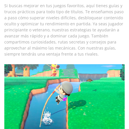
Si buscas mejorar en tus juegos favoritos, aquí tienes guías y
trucos prácticos para todo tipo de títulos. Te enseñamos paso
a paso cómo superar niveles difíciles, desbloquear contenido
oculto y optimizar tu rendimiento en partida. Ya seas jugador
principiante o veterano, nuestras estrategias te ayudarán a
avanzar más rápido y a dominar cada juego. También
compartimos curiosidades, rutas secretas y consejos para
aprovechar al máximo las mecánicas. Con nuestras guías,
siempre tendrás una ventaja frente a tus rivales.