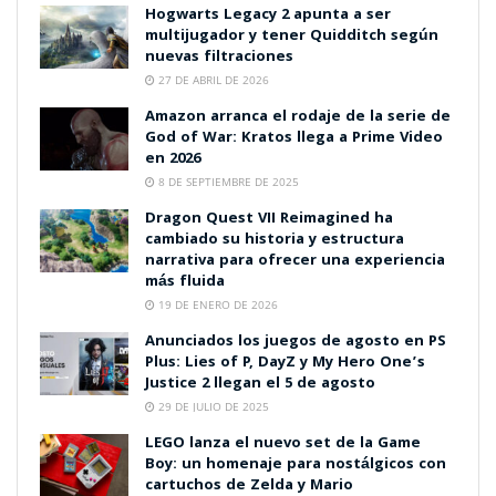
Hogwarts Legacy 2 apunta a ser
multijugador y tener Quidditch según
nuevas filtraciones
27 DE ABRIL DE 2026
Amazon arranca el rodaje de la serie de
God of War: Kratos llega a Prime Video
en 2026
8 DE SEPTIEMBRE DE 2025
Dragon Quest VII Reimagined ha
cambiado su historia y estructura
narrativa para ofrecer una experiencia
más fluida
19 DE ENERO DE 2026
Anunciados los juegos de agosto en PS
Plus: Lies of P, DayZ y My Hero One’s
Justice 2 llegan el 5 de agosto
29 DE JULIO DE 2025
LEGO lanza el nuevo set de la Game
Boy: un homenaje para nostálgicos con
cartuchos de Zelda y Mario