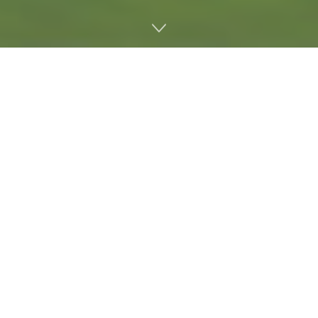
Durante la esperada presentación de Nintendo Direct
centrada en
Tomodachi Life: Una vida de ensueño
, la
compañía japonesa desveló nuevos detalles sobre este
peculiar simulador social y, sobre todo, confirmó su
esperada
fecha de lanzamiento
. Según el anuncio
oficial, la
fecha de Tomodachi Life
será el
16 de abril
de 2026
, en exclusiva para
Nintendo Switch y Switch
2
. Este dato fue revelado en el cierre del evento por el
Mii del propio Yoshiaki Koizumi, en un tono
humorístico y muy fiel al espíritu de la saga.
Tomodachi Life: Una vida de ensueño
supone el regreso