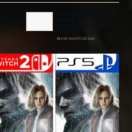
l
Moonlighter gratis en Steam:
oto con
reclámalo antes del 9 de
ia y
agosto y quédatelo para
as
siempre
6 DE AGOSTO DE 2026