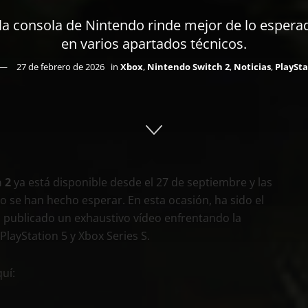
a consola de Nintendo rinde mejor de lo esperado
en varios apartados técnicos.
27 de febrero de 2026
in
Xbox
,
Nintendo Switch 2
,
Noticias
,
PlaySta
 2
ya está disponible desde el 27 de septiembre y las
 se han hecho esperar. En esta ocasión, ha sido el
 publicado un exhaustivo vídeo enfrentando la
layStation 5 y Xbox Series S.
uí: