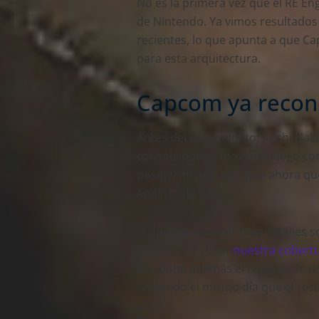
No es la primera vez que el RE E
de Nintendo. Ya vimos resultados
recientes, lo que apunta a que 
para esta arquitectura.
Capcom ya recono
Antes del lanzamiento, Koshi Naka
consola podría mover el juego con
positivamente, algo que ahora qu
Analista de Bits.
Si quieres conocer más detalles s
puedes consultar
nuestra cobert
2
supone además el regreso de una
Nintendo el mismo día que el rest
años.