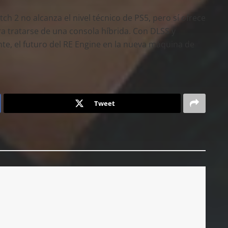
ch 2 no alcanza el nivel técnico de PS5, pero sí ofrece
a tratarse de una consola híbrida. Con DLSS y
te, el futuro del RE Engine en la nueva máquina de
Tweet