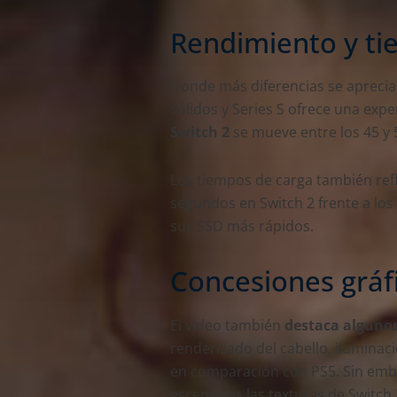
Rendimiento y ti
Donde más diferencias se aprecia
sólidos y Series S ofrece una expe
Switch 2
se mueve entre los 45 y 
Los tiempos de carga también refl
segundos en Switch 2 frente a los
sus SSD más rápidos.
Concesiones gráfi
El vídeo también
destaca algunos
renderizado del cabello, iluminac
en comparación con PS5. Sin em
escenarios las texturas de Switch