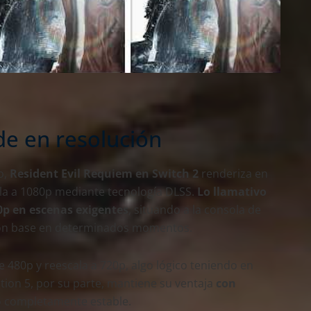
de en resolución
o,
Resident Evil Requiem en Switch 2
renderiza en
la a 1080p mediante tecnología DLSS.
Lo llamativo
00p en escenas exigentes
, situando a la consola de
ión base en determinados momentos.
e 480p y reescala a 720p, algo lógico teniendo en
tion 5, por su parte, mantiene su ventaja
con
 completamente estable.