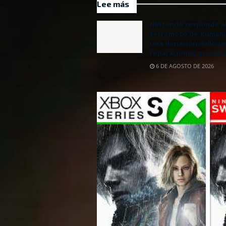
Lee más
Nintendo responde a
terremoto de Kumam
una donación millonar
reparaciones gratuit
6 DE AGOSTO DE 2026