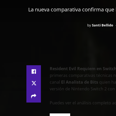
La nueva comparativa confirma que l
by
Santi Bellido
Resident Evil Requiem en Switch
primeras comparativas técnicas no
canal
El Analista de Bits
quien ha
versión de Nintendo Switch 2 con P
Puedes ver el análisis completo aq