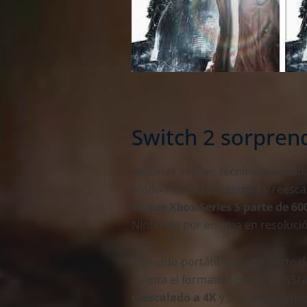
Switch 2 sorpren
Según el análisis técnico publicad
Modo TV a 720p internos y reesca
es que Xbox Series S parte de 6
Nintendo por encima en resoluc
En modo portátil, el juego parte d
cuenta el formato híbrido. PlaySta
reescalado a 4K
y un rendimiento