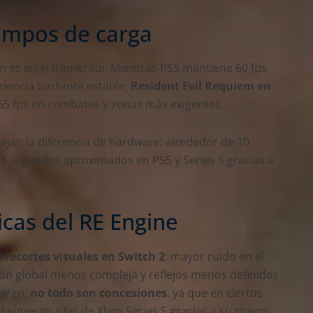
empos de carga
n es en el framerate. Mientras PS5 mantiene 60 fps
riencia bastante estable,
Resident Evil Requiem en
55 fps en combates y zonas más exigentes.
ejan la diferencia de hardware: alrededor de 10
 3 segundos aproximados en PS5 y Series S gracias a
cas del RE Engine
 recortes visuales en Switch 2
: mayor ruido en el
ión global menos compleja y reflejos menos definidos
bargo,
no todo son concesiones
, ya que en ciertos
 2 superan a las de Xbox Series S gracias a su mayor