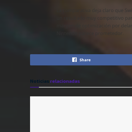
La comparativa deja claro que Swit
un resultado muy competitivo par
margen de optimización por delan
Nintendo parece prometedor.
Share
Noticias
relacionadas