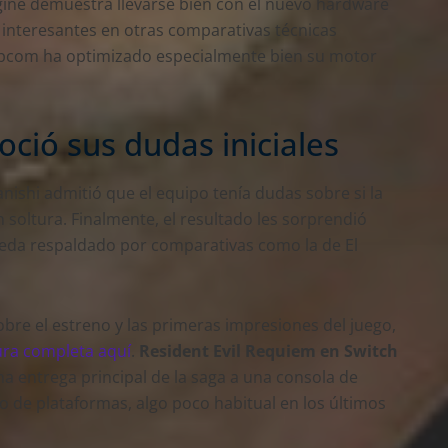
ngine demuestra llevarse bien con el nuevo hardware
 interesantes en otras comparativas técnicas
Capcom ha optimizado especialmente bien su motor
ció sus dudas iniciales
nishi admitió que el equipo tenía dudas sobre si la
 soltura. Finalmente, el resultado les sorprendió
eda respaldado por comparativas como la de El
obre el estreno y las primeras impresiones del juego,
ura completa aquí
.
Resident Evil Requiem en Switch
 entrega principal de la saga a una consola de
o de plataformas, algo poco habitual en los últimos