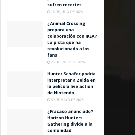
sufren recortes
16 DE JULIO DE 2026
¿Animal Crossing
prepara una
colaboración con IKEA?
La pista que ha
revolucionado a los
fans
26 DE ENERO DE 2026
Hunter Schafer podría
interpretar a Zelda en
la película live action
de Nintendo
30 DE MAYO DE 2025
¿Fracaso anunciado?
Horizon Hunters
Gathering divide a la
comunidad