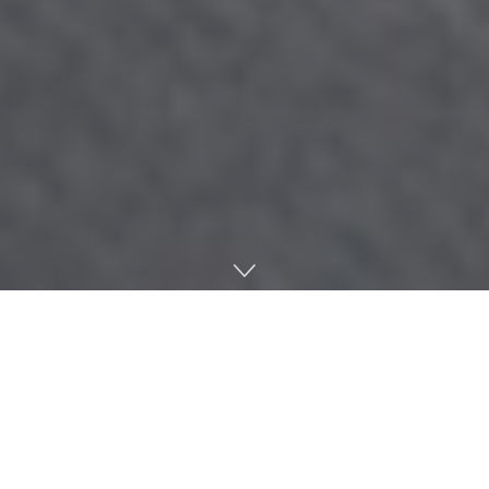
Lee más
Ya conocemos al actor de Ganondorf en la
película de Zelda: habría firmado para varias
entregas