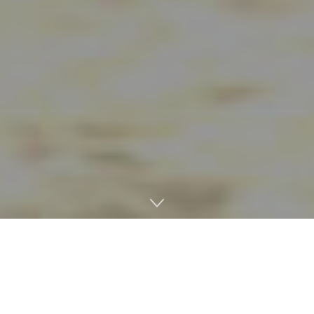
Los fans de
Pikmin
podrían estar más cerca de recibir
una alegría en la nueva consola de Nintendo. Según ha