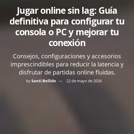
Jugar online sin lag: Guía
definitiva para configurar tu
consola o PC y mejorar tu
conexión
Consejos, configuraciones y accesorios
imprescindibles para reducir la latencia y
disfrutar de partidas online fluidas.
by
Santi Bellido
22 de mayo de 2026