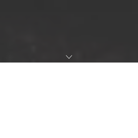
Lee más
Xbox Cloud Gaming podría dar un gran salto
con Project Helix y el nuevo hardware de
AMD
7 DE AGOSTO DE 2026
Ya conocemos al actor de Ganondorf en la