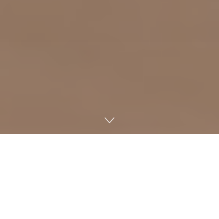
Los resultados financieros de Nintendo
correspondientes al tercer trimestre del año fiscal
2026 (hasta el 31 de diciembre de 2025) han sido
publicados oficialmente, revelando cifras