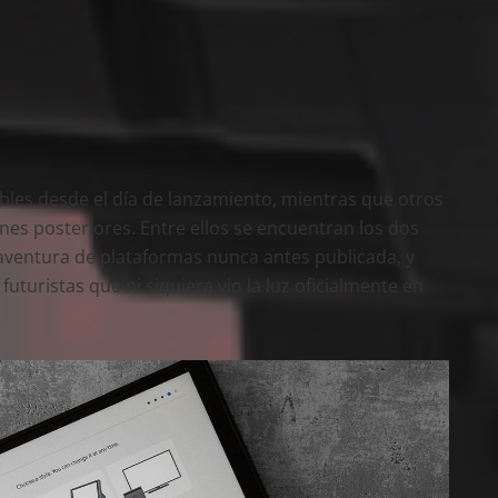
ibles desde el día de lanzamiento, mientras que otros
nes posteriores. Entre ellos se encuentran los dos
 aventura de plataformas nunca antes publicada, y
 futuristas que ni siquiera vio la luz oficialmente en