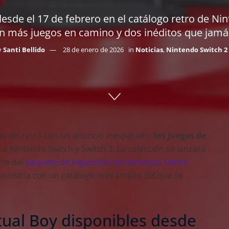
 desde el 17 de febrero en el catálogo retro de N
n más juegos en camino y dos inéditos que jamás 
y
Santi Bellido
28 de enero de 2026
in
Noticias
,
Nintendo Switch 2
ns del retro con un anuncio inesperado:
los juegos de
a Nintendo Switch y Switch 2. La colección se lanzará
te del
paquete de expansión de Nintendo Switch
egendaria con un catálogo más amplio del que se
tual Boy disponibles desde