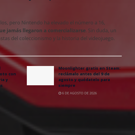
tulos, pero Nintendo ha elevado el número a 16,
que jamás llegaron a comercializarse
. Sin duda, un
stas del coleccionismo y la historia del videojuego.
l
Moonlighter gratis en Steam:
oto con
reclámalo antes del 9 de
ia y
agosto y quédatelo para
as
siempre
6 DE AGOSTO DE 2026