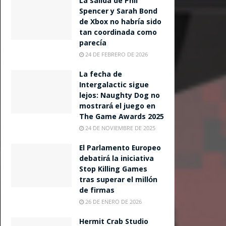
La salida de Phil
Spencer y Sarah Bond
de Xbox no habría sido
tan coordinada como
parecía
24 DE FEBRERO DE 2026
La fecha de
Intergalactic sigue
lejos: Naughty Dog no
mostrará el juego en
The Game Awards 2025
24 DE NOVIEMBRE DE 2025
El Parlamento Europeo
debatirá la iniciativa
Stop Killing Games
tras superar el millón
de firmas
26 DE ENERO DE 2026
Hermit Crab Studio