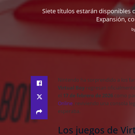
Siete títulos estarán disponibles
Expansión, co
b
Nintendo ha sorprendido a los fa
Virtual Boy
regresan oficialmente 
el
17 de febrero de 2026
como par
Online
, reviviendo una consola l
esperaba.
Los juegos de Vir