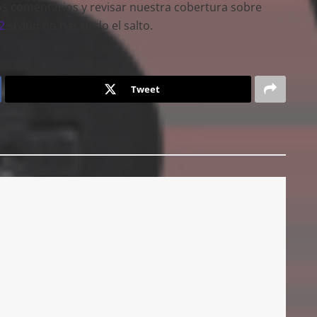
os comentarios y revisar nuestra cobertura sobre
2
si aún no has dado el salto.
Tweet