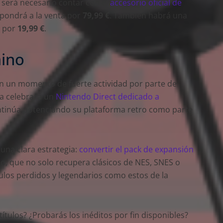
a será necesario contar con el
accesorio oficial de
e pondrá a la venta por
79,99 €
. También habrá una
n por
19,99 €
.
mino
a en un momento de fuerte actividad por parte de
ía celebrará un
Nintendo Direct dedicado a
tinúa potenciando su plataforma retro como parte
una clara estrategia:
convertir el pack de expansión
so, que no solo recupera clásicos de NES, SNES o
ulos perdidos y legendarios como estos de la
ítulos? ¿Probarás los inéditos por fin disponibles?