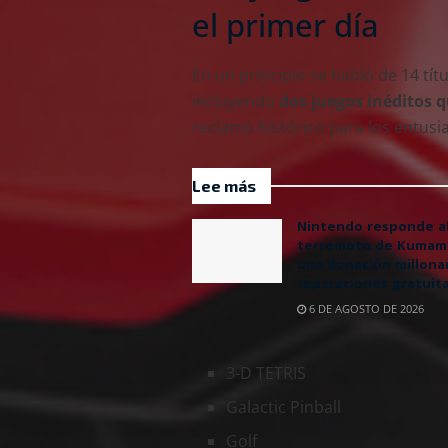
el primer día
En un principio se habló de 14 tí
incluyendo
dos juegos inéditos 
reclamo histórico para los entusia
Lee más
Nintendo responde a
terremoto de Kumam
una donación millonar
reparaciones gratuit
6 DE AGOSTO DE 2026
3-D TETRIS
Galactic Pinball
Golf