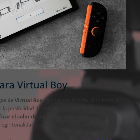
ara Virtual Boy
os de Virtual Boy
con acceso directo, sino también
la posibilidad de
rebobinar partidas
, personalizar
icar el color de pantalla
para quienes no deseen
legir tonalidades en blanco, amarillo o verde.