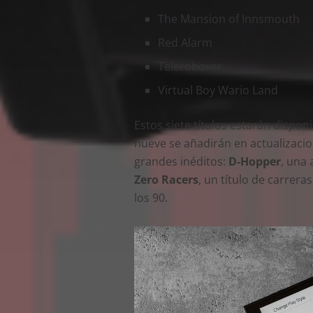
The Mansion of Innsmouth
Red Alarm
Teleroboxer
Virtual Boy Wario Land
Estos siete títulos estarán dispon
nueve se añadirán en actualizacio
grandes inéditos:
D-Hopper
, una
Zero Racers
, un título de carreras
los 90.