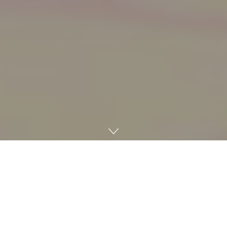
Nintendo lo ha confirmado:
Kirby Air Riders
llegará el
próximo
20 de noviembre de 2025 en exclusiva para
Nintendo Switch 2
. La secuela espiritual del clásico de
GameCube regresa más de 20 años después, con