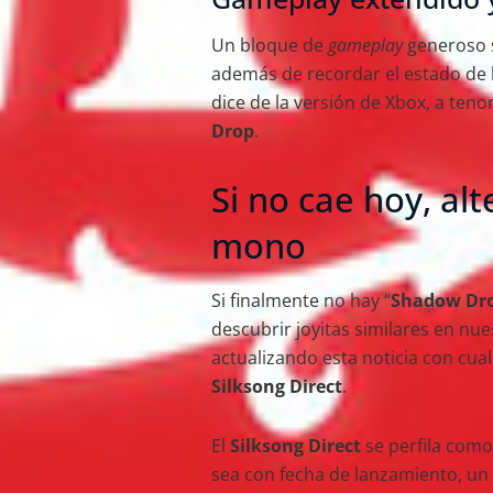
Un bloque de
gameplay
generoso s
además de recordar el estado de 
dice de la versión de Xbox, a teno
Drop
.
Si no cae hoy, al
mono
Si finalmente no hay “
Shadow Dr
descubrir joyitas similares en nu
actualizando esta noticia con cua
Silksong Direct
.
El
Silksong Direct
se perfila como
sea con fecha de lanzamiento, un t