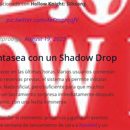
elacionado con
Hollow Knight: Silksong
.
lar
pic.twitter.com/AeFmqzqqfV
eprodige)
August 19, 2025
ntasea con un Shadow Drop
ecer en las últimas horas. Varios usuarios comentan
reservas previas, el sistema ya permite instalar
o. Nada oficial, pero suficiente para que muchos
un lanzamiento sorpresa inmediatamente después
imo, con una fecha inminente.
ntender el momento: presencia jugable en eventos
 de ventana de lanzamiento de cara a
Navidad
y un