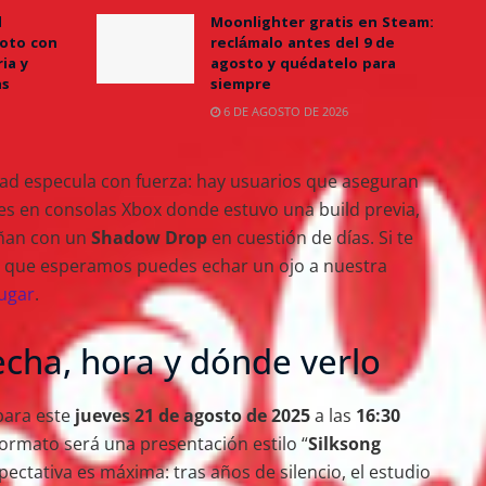
l
Moonlighter gratis en Steam:
oto con
reclámalo antes del 9 de
ia y
agosto y quédatelo para
as
siempre
6 DE AGOSTO DE 2026
dad especula con fuerza: hay usuarios que aseguran
es en consolas Xbox donde estuvo una build previa,
eñan con un
Shadow Drop
en cuestión de días. Si te
 lo que esperamos puedes echar un ojo a nuestra
jugar
.
fecha, hora y dónde verlo
para este
jueves 21 de agosto de 2025
a las
16:30
 formato será una presentación estilo “
Silksong
xpectativa es máxima: tras años de silencio, el estudio