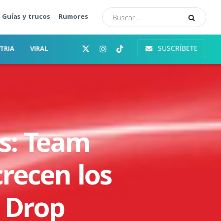
Guías y trucos
Rumores
SUSCRÍBETE
TRIA
VIRAL
es: Team
crecen los
 Drop