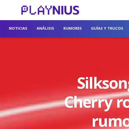
NOTICIAS
ANÁLISIS
RUMORES
GUÍAS Y TRUCOS
Silkson
Cherry ro
rumo