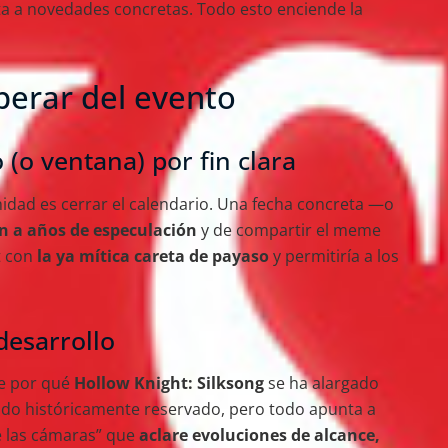
unta a novedades concretas. Todo esto enciende la
erar del evento
(o ventana) por fin clara
dad es cerrar el calendario. Una fecha concreta —o
n a años de especulación
y de compartir el meme
t con
la ya mítica careta de payaso
y permitiría a los
desarrollo
e por qué
Hollow Knight: Silksong
se ha alargado
sido históricamente reservado, pero todo apunta a
e las cámaras” que
aclare evoluciones de alcance,