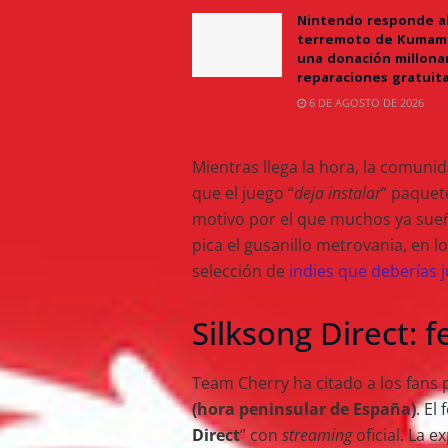
Nintendo responde a
terremoto de Kumam
una donación millonar
reparaciones gratuit
6 DE AGOSTO DE 2026
Mientras llega la hora, la comuni
que el juego “
deja instalar
” paquet
motivo por el que muchos ya su
pica el gusanillo metrovania, en
selección de
indies que deberías 
Silksong Direct: 
Team Cherry ha citado a los fans 
(hora peninsular de España)
. El
Direct
” con
streaming
oficial. La e