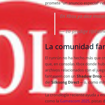
promete “un anuncio especial” r
En Xbox ya dice insta
— Ed prodige (@Edth
La comunidad fa
El runrún no ha hecho más que cr
que, en consolas Xbox donde hubo 
archivos relacionados con el jueg
fantaseen con un
Shadow Drop
—
del
Silksong Direct
— o, como mín
La cronología reciente ayuda a e
como la
Gamescom 2025
, pistas