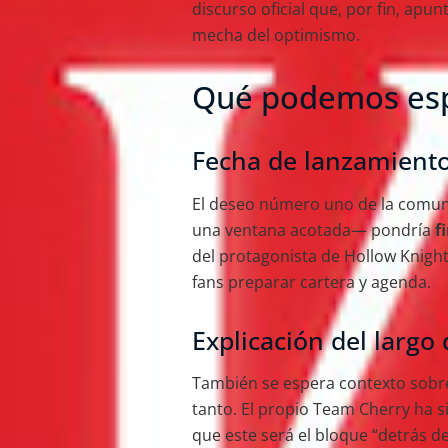
discurso oficial que, por fin, ap
mecha del optimismo.
Qué podemos esp
Fecha de lanzamiento 
El deseo número uno de la comuni
una ventana acotada— pondría
fi
del protagonista de Hollow Knigh
fans preparar cartera y agenda.
Explicación del largo 
También se espera contexto sobr
tanto. El propio Team Cherry ha 
que este será el bloque “detrás d