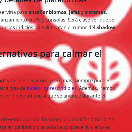
erviría para
enseñar biomas, jefes y sistemas
,
lanzamiento en PC y consolas. Será clave ver qué se
r de los indicios que alimentan el rumor del
Shadow
ternativas para calmar el
op
” y toca esperar unas semanas, siempre puedes
estra guía de
indies imprescindibles
. Además, iremos
lquier novedad oficial que se anuncie durante el
 el evento que por fin ponga orden al fenómeno. Ya
ráiler definitivo o la soñada sorpresa, lo cierto es