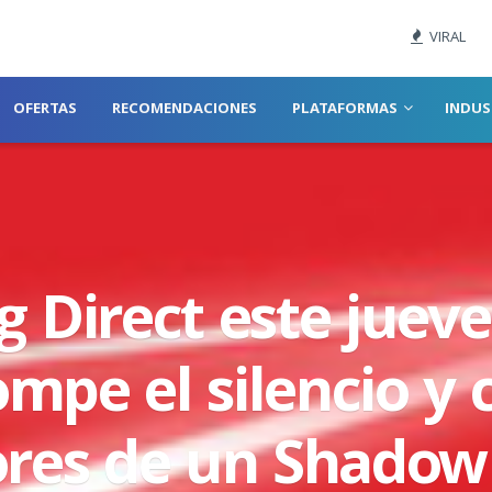
VIRAL
OFERTAS
RECOMENDACIONES
PLATAFORMAS
INDUS
g Direct este juev
mpe el silencio y 
res de un Shadow