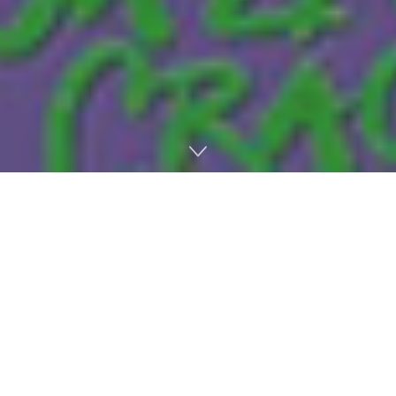
Lee más
Xbox Cloud Gaming podría dar un gran salto
con Project Helix y el nuevo hardware de
AMD
7 DE AGOSTO DE 2026
Ya conocemos al actor de Ganondorf en la
película de Zelda: habría firmado para varias