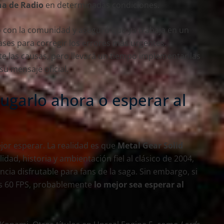
na de Radio
en determinadas condiciones.
 con la comunidad y aseguró que ya trabaja en un
fases para corregir los errores más urgentes.
e las causas, pero llevará un tiempo implementar las
su mensaje oficial.
ugarlo ahora o esperar al
or esperar. La realidad es que
Metal Gear Solid
dad, historia y ambientación fiel al clásico de 2004,
ncia disfrutable para fans de la saga. Sin embargo, si
los 60 FPS, probablemente
lo mejor sea esperar al