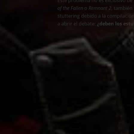
Este problema no es exclusivo de
of the Fallen
o
Remnant 2
, también 
stuttering debido a la compilació
a abrir el debate:
¿deben los estu