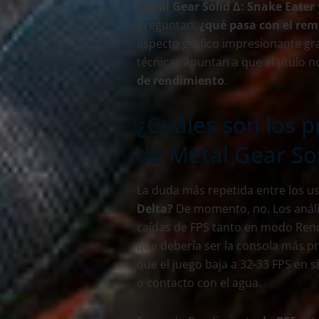
Metal Gear Solid Δ: Snake Eater
preguntan:
¿qué pasa con el rem
aspecto gráfico impresionante gr
técnicas apuntan a que el título 
de rendimiento
.
¿Cuáles son los 
de Metal Gear Sol
La duda más repetida entre los us
Delta?
De momento, no. Los anális
caídas de FPS tanto en modo Ren
que debería ser la consola más p
que el juego baja a 32-33 FPS en 
o contacto con el agua.