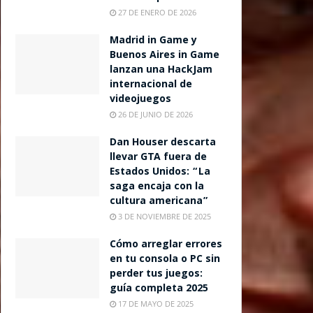
27 DE ENERO DE 2026
Madrid in Game y
Buenos Aires in Game
lanzan una HackJam
internacional de
videojuegos
26 DE JUNIO DE 2026
Dan Houser descarta
llevar GTA fuera de
Estados Unidos: “La
saga encaja con la
cultura americana”
3 DE NOVIEMBRE DE 2025
Cómo arreglar errores
en tu consola o PC sin
perder tus juegos:
guía completa 2025
17 DE MAYO DE 2025