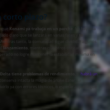
 corto plazo?
s que
Konami ya trabaja en un parche
. No hay una
ejado claro que se lanzará en varias fases y
se
 Mientras tanto, la comunidad sigue dividida: algunos
el lanzamiento
, mientras que otros critican
erado no logre mantener la estabilidad mínima en
d Delta tiene problemas de rendimiento
, sí
habrá un
e conserva intacta la magia de Snake Eater. La
ivirlo ya con errores técnicos, o esperar a que llegue