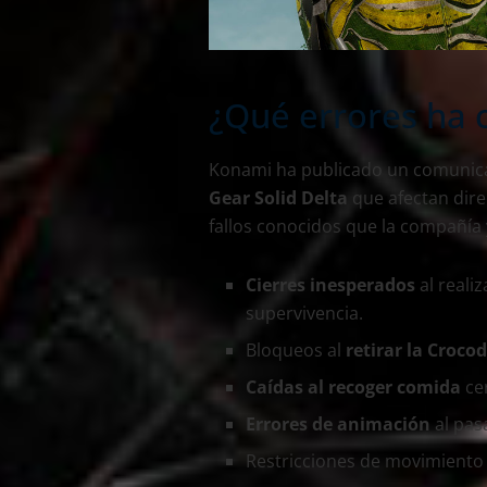
¿Qué errores ha
Konami ha publicado un comunicad
Gear Solid Delta
que afectan dire
fallos conocidos que la compañía 
Cierres inesperados
al realiz
supervivencia.
Bloqueos al
retirar la Crocod
Caídas al recoger comida
ce
Errores de animación
al pas
Restricciones de movimiento