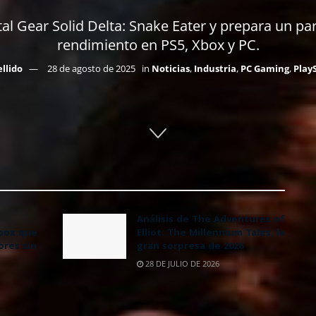
al Gear Solid Delta: Snake Eater y prepara un pa
rendimiento en PS5, Xbox y PC.
llido
28 de agosto de 2025
in
Noticias
,
Industria
,
PC Gaming
,
Play
Análisis de The Adventures of
Xbox que
Elliot: The Millennium Tales, la
ores sin
gran sorpresa de 2026
28 DE JULIO DE 2026