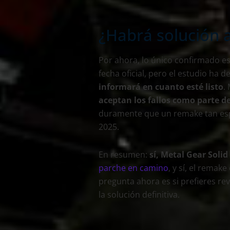
¿Habrá solución a
Por ahora, lo único confirmado e
fecha oficial, pero el estudio ha d
informará en cuanto esté listo
.
aceptan los fallos como parte d
duramente que un remake tan esp
2025.
En resumen:
sí, Metal Gear Soli
parche en camino
, y sí, el remak
pregunta ahora es si prefieres rev
la solución definitiva.