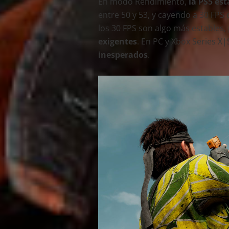
En modo Rendimiento,
la PS5 est
entre 50 y 53, y cayendo a 30 FPS
los 30 FPS son algo más estables
exigentes
. En PC y Xbox Series X|
inesperados
.