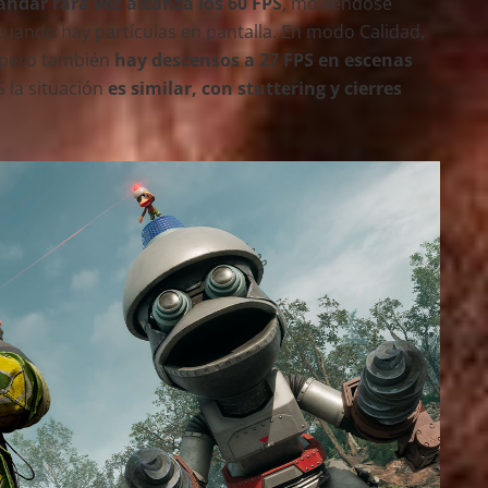
ándar rara vez alcanza los 60 FPS
, moviéndose
 cuando hay partículas en pantalla. En modo Calidad,
, pero también
hay descensos a 27 FPS en escenas
S la situación
es similar, con stuttering y cierres