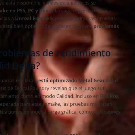
ya está disponible, y miles de jugadores se
ake en PS5, PC y Xbox?
La saga regresa con un
acias a
Unreal Engine 5
, pero las primeras pruebas
no está bien optimizado y presenta graves
problemas
problemas de rendimiento
id Delta?
uarios es clara:
¿está optimizado Metal Gear Solid
is de Digital Foundry revelan que el juego sufre
dimiento como en modo Calidad. Incluso en
PS5 Pro
,
reparada para este remake, las pruebas muestran
situaciones de mucha carga gráfica, como explosiones