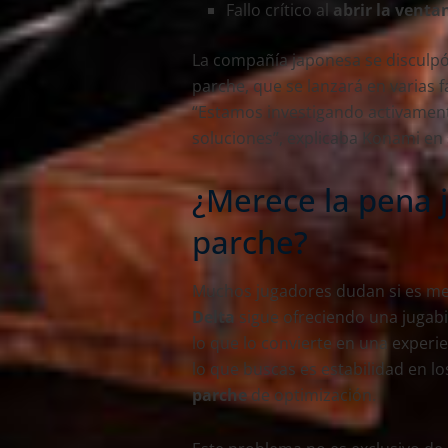
Fallo crítico al
abrir la venta
La compañía japonesa se disculpó
parche, que se lanzará en varias 
“Estamos investigando activament
soluciones”, explicaba Konami en 
¿Merece la pena j
parche?
Muchos jugadores dudan si es mej
Delta
sigue ofreciendo una jugabili
lo que lo convierte en una experie
lo que buscas es estabilidad en 
parche
de optimización.