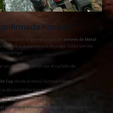
 confirmado Konami?
o oficial en el que reconoce los
errores de Metal
ctamente a la experiencia de juego. Estos son los
ya investiga:
ar un ataque adicional con el cuchillo de
ile Cap
desde el menú Survival Viewer.
rca de cocodrilos hambrientos.
ar de una voltereta a un arrastre.
al cambiar a Intrusion View
en algunas zonas.