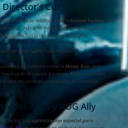
 Director’s Cut?
ñade contenido inédito como la
Ruined Factory
, una
e desafíos, así como nuevas herramientas para el
bilizadores con propulsores y catapultas.
funciones de combate como la
Maser Gun
(que
y mejoras en el cuerpo a cuerpo. Ahora es posible
rticipar en carreras contrarreloj en una pista
tátiles Xbox y ROG Ally
 de recibir una
optimización especial para
S ROG Ally
, lo que permite disfrutar del juego de