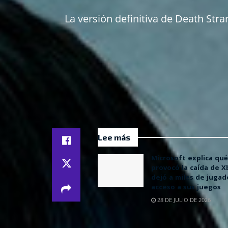
La versión definitiva de Death Str
Lee más
Microsoft explica qué
provocó la caída de 
dejó a miles de jugad
acceso a sus juegos
28 DE JULIO DE 2026