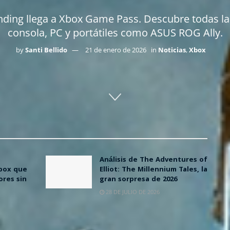
anding llega a Xbox Game Pass. Descubre todas l
consola, PC y portátiles como ASUS ROG Ally.
by
Santi Bellido
21 de enero de 2026
in
Noticias
,
Xbox
Análisis de The Adventures of
Xbox que
Elliot: The Millennium Tales, la
ores sin
gran sorpresa de 2026
28 DE JULIO DE 2026