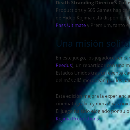
Death Stranding Director’s Cut
Productions y 505 Games han confi
de Hideo Kojima está disponible 
Pass Ultimate
y Premium, tanto e
Una misión solit
En este juego, los jugadores enc
Reedus
), un repartidor con una m
Estados Unidos tras un evento c
del más allá merodean por los pár
Esta edición mejora la experienci
cinematográfica y mecánicas úni
El juego ha sido elogiado por su or
Kojima Productions
.