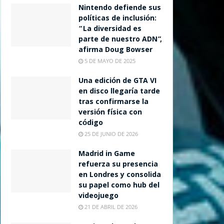
Nintendo defiende sus
políticas de inclusión:
“La diversidad es
parte de nuestro ADN”,
afirma Doug Bowser
5 DE MAYO DE 2025
Una edición de GTA VI
en disco llegaría tarde
tras confirmarse la
versión física con
código
25 DE JUNIO DE 2026
Madrid in Game
refuerza su presencia
en Londres y consolida
su papel como hub del
videojuego
21 DE ABRIL DE 2026