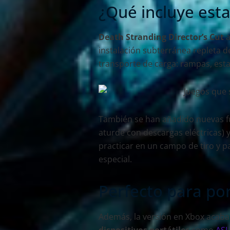
¿Qué incluye esta
Death Stranding Director’s Cut
a
instalación subterránea repleta d
transporte de carga: rampas, esta
También se han añadido nuevas 
aturde con descargas eléctricas) 
practicar en un campo de tiro y pa
especial.
Perfecto para por
Además, la versión en Xbox acaba
dispositivos portátiles
como
ASU