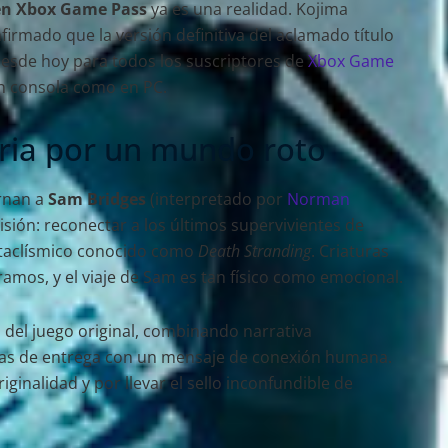
 en Xbox Game Pass
ya es una realidad. Kojima
rmado que la versión definitiva del aclamado título
desde hoy para todos los suscriptores de
Xbox Game
n consola como en PC.
aria por un mundo roto
arnan a
Sam Bridges
(interpretado por
Norman
isión: reconectar a los últimos supervivientes de
ataclísmico conocido como
Death Stranding
. Criaturas
amos, y el viaje de Sam es tan físico como emocional.
a del juego original, combinando narrativa
cas de entrega con un mensaje de conexión humana.
iginalidad y por llevar el sello inconfundible de