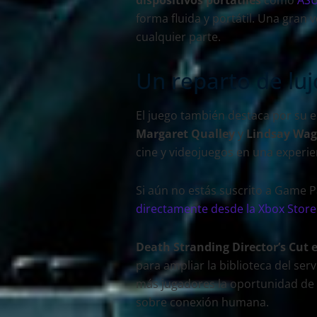
forma fluida y portátil. Una gran 
cualquier parte.
Un reparto de luj
El juego también destaca por su e
Margaret Qualley
y
Lindsay Wag
cine y videojuegos en una experi
Si aún no estás suscrito a Game 
directamente desde la Xbox Store
Death Stranding Director’s Cut
para ampliar la biblioteca del serv
más jugadores la oportunidad de 
sobre conexión humana.