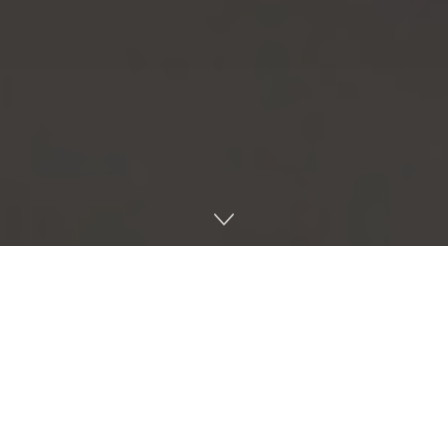
Las
notas de Resident Evil Requiem
ya están aquí y
confirman lo que muchos esperaban: Capcom ha
vuelto a dar en el clavo. La nueva entrega principal de
la saga debuta este 27 de febrero en PS5, Xbox Series
X|S, Nintendo Switch 2 y PC, y las primeras