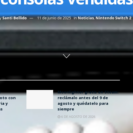
consolas vendidas
y
Santi Bellido
11 de junio de 2025
in
Noticias
,
Nintendo Switch 2
l
Moonlighter gratis en Steam:
oto con
reclámalo antes del 9 de
ia y
agosto y quédatelo para
as
siempre
6 DE AGOSTO DE 2026