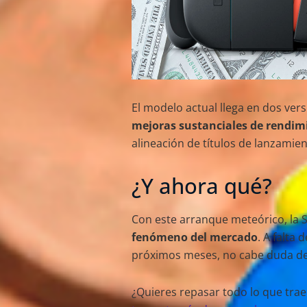
El modelo actual llega en dos ver
mejoras sustanciales de rendim
alineación de títulos de lanzamie
¿Y ahora qué?
Con este arranque meteórico, la S
fenómeno del mercado
. A falta
próximos meses, no cabe duda de 
¿Quieres repasar todo lo que tra