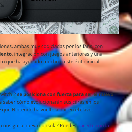
siones, ambas muy codiciadas por los fans, con
iento
, integración con juegos anteriores y una
nto que ha ayudado mucho a este éxito inicial.
witch 2
se posiciona con fuerza para ser el nuevo
 de saber cómo evolucionarán sus cifras en los
que Nintendo ha vuelto a dar en el clavo.
e consigo la nueva consola? Puedes
hacerte con la