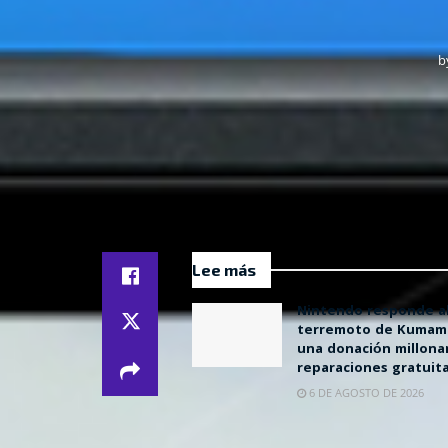
b
Lee más
Nintendo responde a
terremoto de Kumam
una donación millonar
reparaciones gratuit
6 DE AGOSTO DE 2026