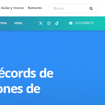
Guías y trucos
Rumores
SUSCRÍBETE
TRIA
VIRAL
écords de
ones de