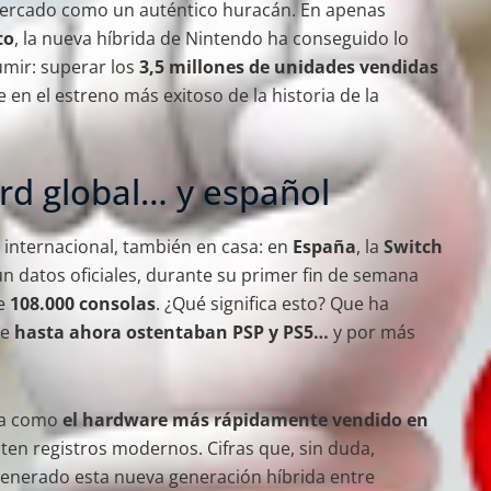
mercado como un auténtico huracán. En apenas
to
, la nueva híbrida de Nintendo ha conseguido lo
mir: superar los
3,5 millones de unidades vendidas
e en el estreno más exitoso de la historia de la
rd global… y español
l internacional, también en casa: en
España
, la
Switch
ún datos oficiales, durante su primer fin de semana
de
108.000 consolas
. ¿Qué significa esto? Que ha
ue
hasta ahora ostentaban PSP y PS5…
y por más
ola como
el hardware más rápidamente vendido en
ten registros modernos. Cifras que, sin duda,
generado esta nueva generación híbrida entre