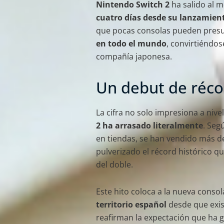
Nintendo Switch 2
ha salido al 
cuatro días desde su lanzamien
que pocas consolas pueden presu
en todo el mundo
, convirtiéndos
compañía japonesa.
Un debut de réco
La cifra no solo impresiona a nive
2 ha arrasado literalmente
. Seg
en tiendas, se han vendido más 
pulverizado el récord histórico q
del doble.
Este hito coloca a la nueva cons
territorio español
desde que exis
reafirman la expectación que ha 