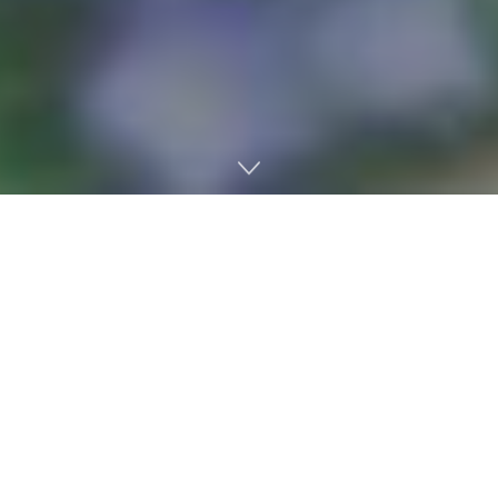
Lo último de Square Enix
está siendo uno de los
lanzamientos más comentados del mes, y las
opiniones de Dragon Quest VII Reimagined
ya están
empezando a llenar la red. El esperado remake de este
clásico JRPG de Square Enix ha logrado entusiasmar
tanto a veteranos como a nuevos jugadores, aunque
no sin cierta controversia. Desde su anuncio, el juego
levantó expectativas por ser una de las entregas más