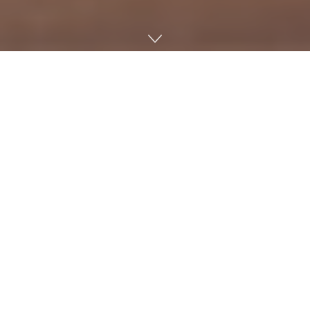
Lee más
Xbox Cloud Gaming podría dar un gran salto
con Project Helix y el nuevo hardware de
AMD
7 DE AGOSTO DE 2026
Ya conocemos al actor de Ganondorf en la
película de Zelda: habría firmado para varias
entregas
7 DE AGOSTO DE 2026
La
actualización de Switch 2
ya está disponible y llega
cargada de novedades importantes. Nintendo ha