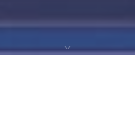
El Black Friday ya está en plena forma y las
ofertas de
Black Friday en PS Store
vuelven a colocarse entre las
más agresivas del año. Sony ha activado cientos de
descuentos que alcanzan hasta el 90% en algunos
casos, incluyendo juegos recientes, clásicos
imprescindibles y títulos de PS4 y PS5 que siguen
siendo auténticas joyas del catálogo. Además, muchas