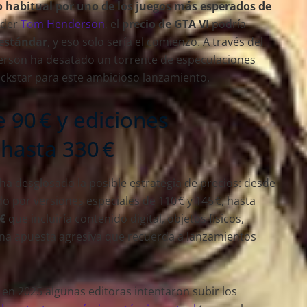
lo habitual por uno de los juegos más esperados de
ider
Tom Henderson
, el
precio de GTA VI
podría
 estándar
, y eso solo sería el comienzo. A través del
erson ha desatado un torrente de especulaciones
ckstar para este ambicioso lanzamiento.
 90 € y ediciones
 hasta 330 €
a desglosado la posible estrategia de precios: desde
o por versiones especiales de 110 € y 145 €, hasta
 €
que incluiría contenido digital, objetos físicos,
na apuesta agresiva que recuerda a lanzamientos
 en 2025 algunas editoras intentaron subir los