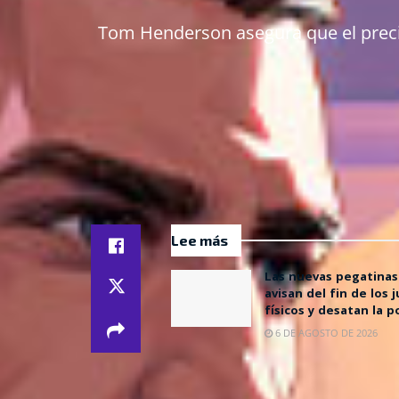
Tom Henderson asegura que el precio 
Lee más
Las nuevas pegatinas
avisan del fin de los 
físicos y desatan la p
6 DE AGOSTO DE 2026