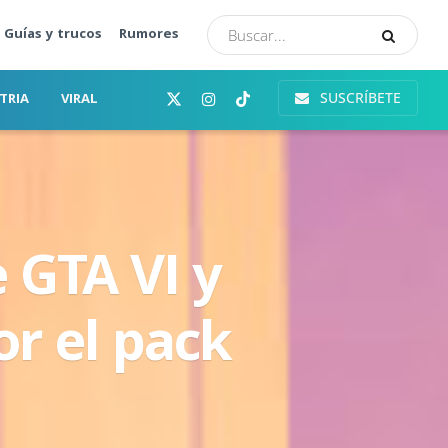
Guías y trucos
Rumores
SUSCRÍBETE
TRIA
VIRAL
e GTA VI y
or el pack