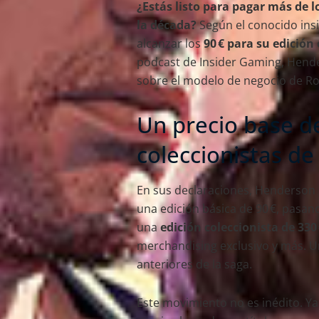
¿Estás listo para pagar más de 
la década?
Según el conocido ins
alcanzar los
90 € para su edición
podcast de Insider Gaming, Hend
sobre el modelo de negocio de Ro
Un precio base de
coleccionistas de
En sus declaraciones, Henderson h
una edición básica de 90 €, pasand
una
edición coleccionista de 330
merchandising exclusivo y más. U
anteriores de la saga.
Este movimiento no es inédito. Ya