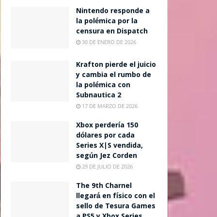
Nintendo responde a
la polémica por la
censura en Dispatch
30 DE ENERO DE 2026
Krafton pierde el juicio
y cambia el rumbo de
la polémica con
Subnautica 2
17 DE MARZO DE 2026
Xbox perdería 150
dólares por cada
Series X|S vendida,
según Jez Corden
29 DE JULIO DE 2026
The 9th Charnel
llegará en físico con el
sello de Tesura Games
a PS5 y Xbox Series