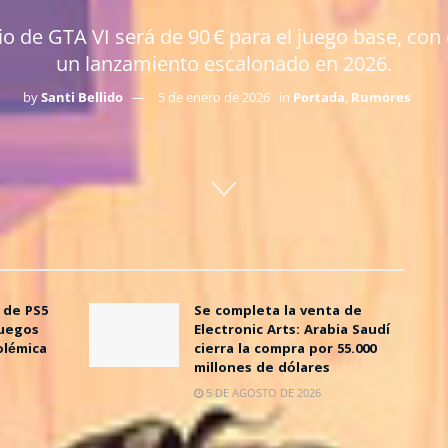
de GTA VI será de 90 € para el juego base, con 
un lanzamiento escalonado en 2026.
by
Santi Bellido
5 de enero de 2026
in
Portada
,
Rumores
 de PS5
Se completa la venta de
juegos
Electronic Arts: Arabia Saudí
olémica
cierra la compra por 55.000
millones de dólares
5 DE AGOSTO DE 2026