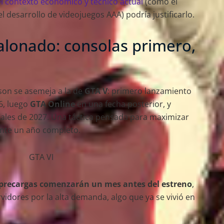
el contexto económico y técnico actual
(como el
 desarrollo de videojuegos AAA) podría justificarlo.
lonado: consolas primero,
son se asemeja a la de
GTA V
: primero lanzamiento
6, luego
GTA Online
en una fecha posterior, y
inales de 2027. Una táctica pensada para maximizar
ante un año completo.
 precargas comenzarán un mes antes del estreno
,
vidores por la alta demanda, algo que ya se vivió en