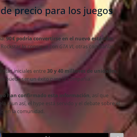
de precio para los juegos
ia:
90 € podría convertirse en el nuevo estándar
i Rockstar lo consigue con
GTA VI
, otras compañías
entas iniciales entre
30 y 40 millones de unidades
,
ia pueda ser un éxito para la compañía.
Two han confirmado esta información
, así que
 Aun así, el hype está servido y el debate sobre el
do en la comunidad.