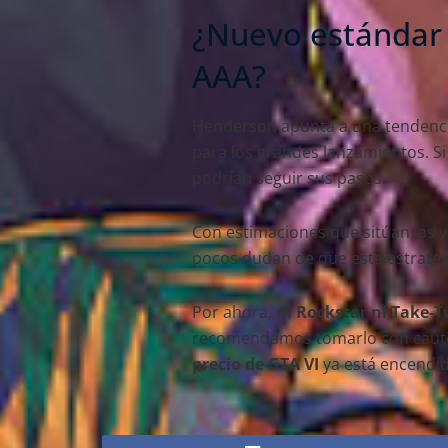
¿Nuevo estándar 
AAA?
Henderson apunta a una tendenc
para los grandes lanzamientos. S
podrían seguir sus pasos.
Con estimaciones que sitúan las v
pocos dudan de que esta estrateg
Por ahora,
ni Rockstar ni Take-
recomendamos tomarlo con cautela.
precio de GTA VI
ya está encendi