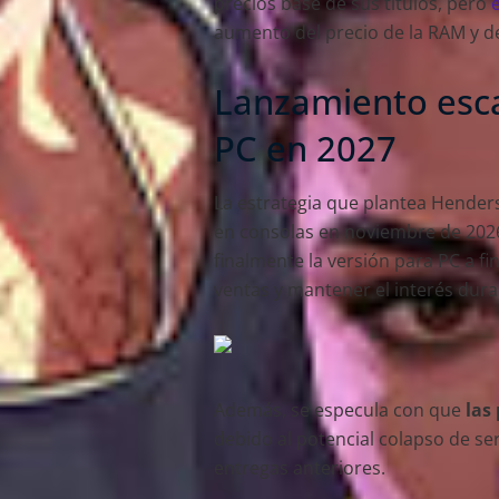
precios base de sus títulos, pero
aumento del precio de la RAM y del
Lanzamiento esca
PC en 2027
La estrategia que plantea Hender
en consolas en noviembre de 202
finalmente la versión para PC a f
ventas y mantener el interés dur
Además, se especula con que
las
debido al potencial colapso de ser
entregas anteriores.