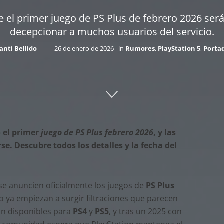
ue el primer juego de PS Plus de febrero 2026 ser
decepcionar a muchos usuarios del servicio.
anti Bellido
26 de enero de 2026
in
Rumores
,
PlayStation 5
,
Porta
o el primer
juego de PS Plus febrero 2026
, y las
e. Descubre todos los detalles y la fecha del
se anuncien oficialmente los juegos de
PS Plus
ro ya empiezan a surgir filtraciones que parecen
rán disponibles para
PS4
y
PS5
, y tras un 2025 con