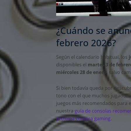
¿Cuándo se anunc
febrero 2026?
Según el calendario habitual, los
j
disponibles el
martes 3 de febrer
miércoles 28 de enero
, salvo cam
Si bien todavía queda por descubri
tono con el que muchos jugadores 
juegos más recomendados para el 
nuestra
guía de consolas recome
próxima compra gaming
.