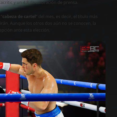
ritic y un 4.8 de valoración de prensa.
 “
cabeza de cartel
” del mes, es decir, el título más
uirán. Aunque los otros dos aún no se conocen, la
pción ante esta elección.