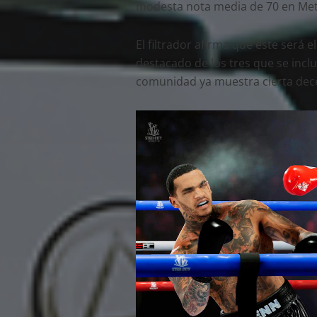
modesta nota media de 70 en Metac
El filtrador afirma que este será el
destacado de los tres que se incl
comunidad ya muestra cierta dece