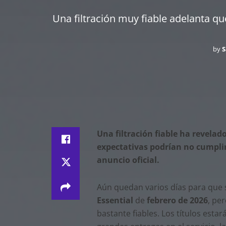
Una filtración muy fiable adelanta q
by
S
Una filtración fiable ha revelad
expectativas podrían no cumplirs
anuncio oficial.
Aún quedan varios días para que 
Essential
de
febrero de 2026
, pe
bastante fiables. Los títulos esta