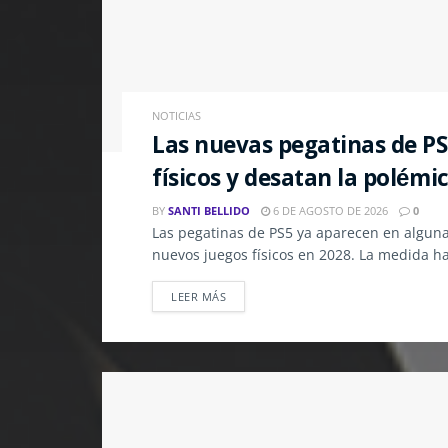
NOTICIAS
Las nuevas pegatinas de PS5
físicos y desatan la polémi
BY
SANTI BELLIDO
6 DE AGOSTO DE 2026
0
Las pegatinas de PS5 ya aparecen en algunas 
nuevos juegos físicos en 2028. La medida h
LEER MÁS