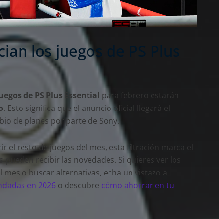
ian los juegos de PS Plus
uegos de PS Plus Essential
para febrero estarán
o
. Esto significa que el anuncio oficial llegará el
bio de planes por parte de Sony.
r el resto de juegos del mes, esta filtración marca el
pueden recibir las novedades. Si quieres ver los
mes o buscar alternativas, echa un vistazo a
ndadas en 2026
o descubre
cómo ahorrar en tu