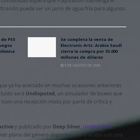
 la comunidad espera que PlayStation mantenga el
iltración puede ser un jarro de agua fría para algunos.
 de PS5
Se completa la venta de
juegos
Electronic Arts: Arabia Saudí
olémica
cierra la compra por 55.000
millones de dólares
5 DE AGOSTO DE 2026
e ya ha acertado en muchas ocasiones anteriores
cluido será
Undisputed
, un simulador de boxeo que
 tuvo una recepción mixta por parte de crítica y
active
y publicado por
Deep Silver
,
Undisputed
imer plano del género deportivo, pero acabó con una