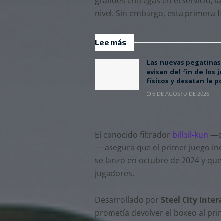
grandes entregas en el servicio,
nivel. Sin embargo, esta primera f
Lee más
Las nuevas pegatinas
avisan del fin de los 
físicos y desatan la p
6 DE AGOSTO DE 2026
El conocido filtrador
billbil-kun
—qu
— asegura que el primer juego in
se lanzó en octubre de 2024 y que
jugadores.
Desarrollado por
Steel City Inter
prometía devolver el boxeo al pr