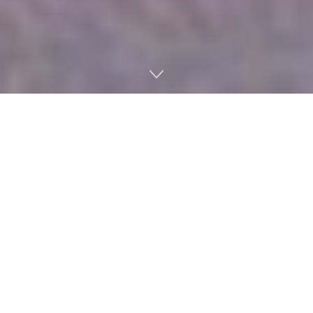
Los eventos de videojuegos de junio de 2026
ya
tienen fecha desde hace tiempo, pero ahora que
estamos a las puertas de una de las semanas más
potentes del año toca tenerlos todos bien localizados.
Como cada temporada, junio se convierte en una
pequeña locura de directos, anuncios, tráilers,
gameplays y sorpresas que pueden marcar buena
parte del calendario gaming de los próximos meses.
El gran foco estará en citas como
State of Play
,