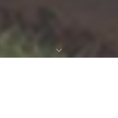
Lee más
Se completa la venta de Electronic Arts:
Arabia Saudí cierra la compra por 55.000
millones de dólares
5 DE AGOSTO DE 2026
Evento de Pokémon GO en agosto de 2026: