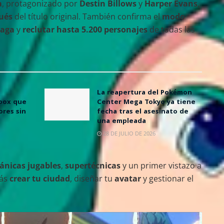
a
, protagonizado por
Destin Billows
y
Harper Evans
,
ués
del título original. También confirma el
modo
saga
y
reclutar hasta 5.200 personajes
de todas las
La reapertura del Pokémon
Xbox que
Center Mega Tokyo ya tiene
ores sin
fecha tras el asesinato de
una empleada
28 DE JULIO DE 2026
nicas jugables
,
supertécnicas
y un primer vistazo a
rás
crear tu ciudad
, diseñar tu
avatar
y gestionar el