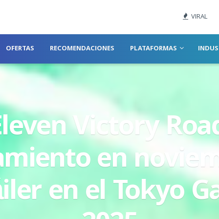
VIRAL
OFERTAS
RECOMENDACIONES
PLATAFORMAS
INDUS
leven Victory Roa
amiento en novie
áiler en el Tokyo 