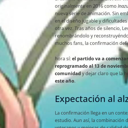
originalmente en 2016 como
Inaz
nueva serie de animación. Sin em
en el diseño jugable y dificultade
otra vez. Tras años de silencio, L
renombrándolo y reconstruyéndolo 
muchos fans, la confirmación defin
hora sí:
el partido va a comenza
reprogramado al 13 de noviemb
comunidad
y dejar claro que la 
este año
.
Expectación al a
La confirmación llega en un cont
estudio. Aun así, la combinación 
veteranos y mejoras de calidad d