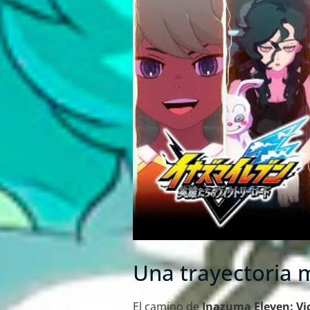
Una trayectoria 
El camino de
Inazuma Eleven: Vi