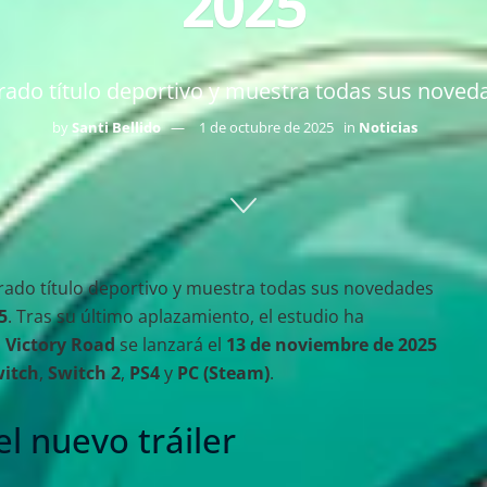
2025
erado título deportivo y muestra todas sus noveda
by
Santi Bellido
1 de octubre de 2025
in
Noticias
erado título deportivo y muestra todas sus novedades
5
. Tras su último aplazamiento, el estudio ha
 Victory Road
se lanzará el
13 de noviembre de 2025
witch
,
Switch 2
,
PS4
y
PC (Steam)
.
el nuevo tráiler