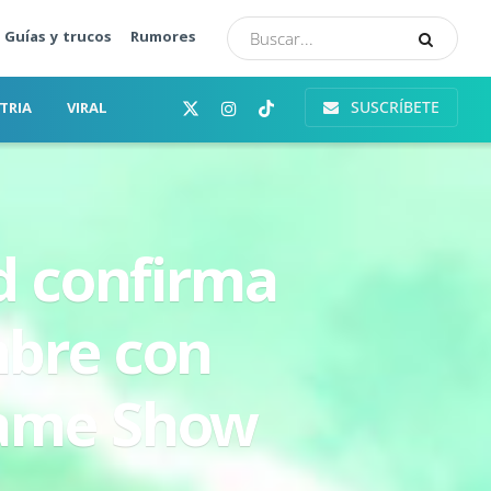
Guías y trucos
Rumores
SUSCRÍBETE
TRIA
VIRAL
d confirma
mbre con
Game Show