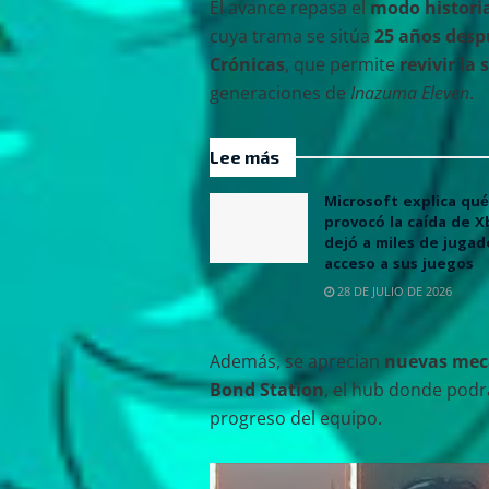
El avance repasa el
modo histori
cuya trama se sitúa
25 años desp
Crónicas
, que permite
revivir la 
generaciones de
Inazuma Eleven
.
Lee más
Microsoft explica qué
provocó la caída de 
dejó a miles de jugad
acceso a sus juegos
28 DE JULIO DE 2026
Además, se aprecian
nuevas mecá
Bond Station
, el hub donde pod
progreso del equipo.