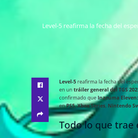
Level-5 reafirma la fecha del esp
Level-5
reafirma la fecha del esp
en un
tráiler general del TGS 202
confirmado que
Inazuma Eleven:
en
PS5
,
Xbox Series
,
Nintendo S
Todo lo que trae 