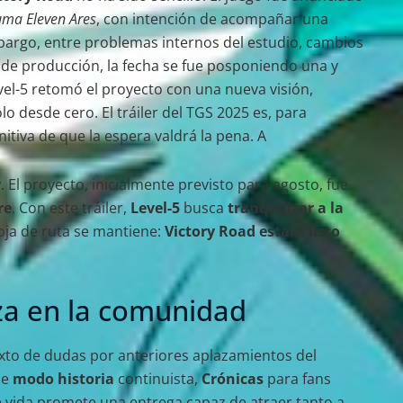
uma Eleven Ares
, con intención de acompañar una
bargo, entre problemas internos del estudio, cambios
s de producción, la fecha se fue posponiendo una y
evel-5 retomó el proyecto con una nueva visión,
desde cero. El tráiler del TGS 2025 es, para
itiva de que la espera valdrá la pena. A
r
. El proyecto, inicialmente previsto para agosto, fue
re
. Con este tráiler,
Level-5
busca
tranquilizar a la
hoja de ruta se mantiene:
Victory Road estará listo
lza en la comunidad
exto de dudas por anteriores aplazamientos del
de
modo historia
continuista,
Crónicas
para fans
e vida promete una entrega capaz de atraer tanto a