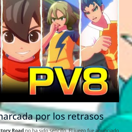
marcada por los retrasos
ctory Road
no ha sido sencillo. El juego fue anunciado