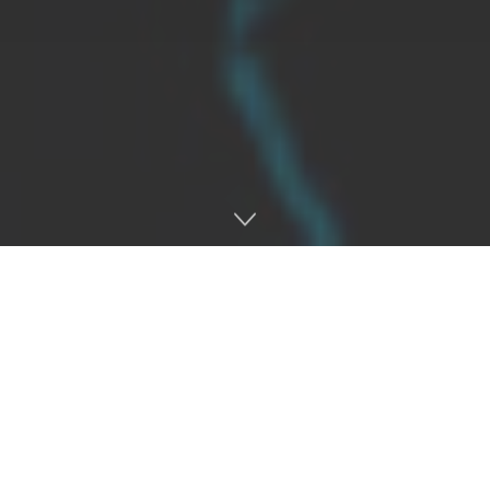
Lee más
Ya conocemos al actor de Ganondorf en la
película de Zelda: habría firmado para varias
entregas
7 DE AGOSTO DE 2026