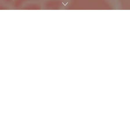
Los
rumores de Nintendo Direct
vuelven a encender
la ilusión de la comunidad. Tras un mes de junio sin la
presentación general que muchos esperaban —
aunque sí tuvimos un
Direct
especial centrado en
Donkey Kong Bananza
—, las miradas se han posado
ahora sobre este mes de julio de 2025. En los últimos
días, varias fuentes de la industria han dejado caer que
el anuncio podría ser inminente, reavivando las
especulaciones sobre los posibles juegos que veríamos
en el evento.
Lee más
Nintendo responde al terremoto de