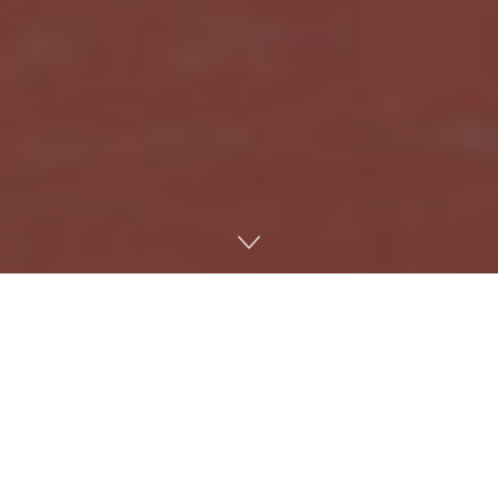
Lo que empezó como uno de los lanzamientos más
polémicos de la industria ha terminado convirtiéndose
en un caso de redención.
Cyberpunk 2077
fue
duramente criticado en su estreno, pero
CD Projekt
RED
ha sabido reconducir el proyecto, mejorar su