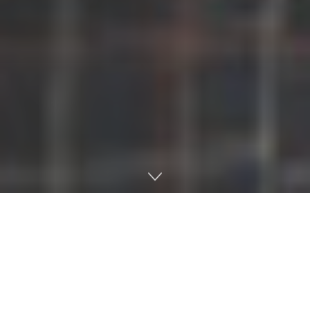
Del
20 al 22 de agosto
, Colonia (Alemania) volverá a
convertirse en la capital mundial del videojuego gracias
a la
Gamescom 2025
, la feria más importante de
Europa y una de las mayores del planeta. Allí estará