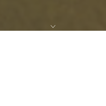
Lee más
Nintendo responde al terremoto de
Kumamoto con una donación millonaria y
reparaciones gratuitas
6 DE AGOSTO DE 2026
Moonlighter gratis en Steam: reclámalo
antes del 9 de agosto y quédatelo para
siempre
6 DE AGOSTO DE 2026