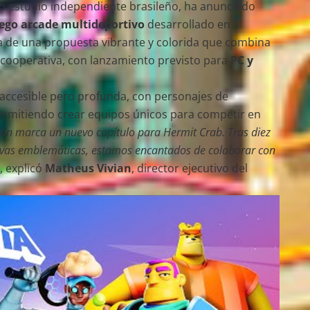
do estudio independiente brasileño, ha anunciado
ego arcade multideportivo
desarrollado en
ta de una propuesta vibrante y colorida que combina
 cooperativa, con lanzamiento previsto para
PC y
 accesible pero profunda, con personajes de
 permitiendo crear equipos únicos para competir en
ión marca un nuevo capítulo para Hermit Crab. Tras diez
vas emblemáticas, estamos encantados de colaborar con
”, explicó
Matheus Vivian
, director ejecutivo del