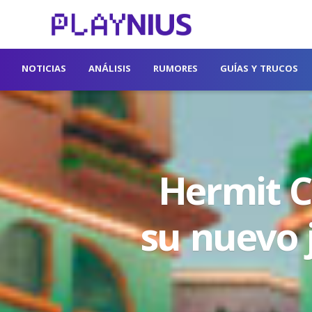
NOTICIAS
ANÁLISIS
RUMORES
GUÍAS Y TRUCOS
Hermit C
su nuevo 