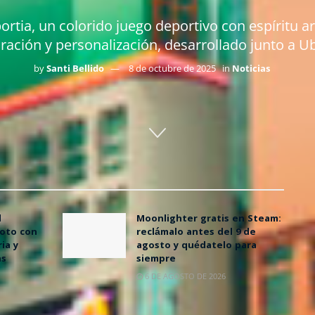
portia, un colorido juego deportivo con espíritu
ración y personalización, desarrollado junto a Ub
by
Santi Bellido
8 de octubre de 2025
in
Noticias
l
Moonlighter gratis en Steam:
oto con
reclámalo antes del 9 de
ia y
agosto y quédatelo para
as
siempre
6 DE AGOSTO DE 2026