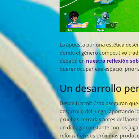
La apuesta por una estética dese
donde el género competitivo trad
debatió en
nuestra reflexión sobr
querer ocupar ese espacio, priori
Un desarrollo pe
Desde Hermit Crab aseguran qu
desarrollo del juego, aportando 
pruebas cerradas antes del lanza
un diálogo constante con los jug
reforzar en sus próximas producc