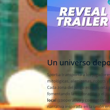
Un universo depo
Sportia transporta a los jugadore
mitológicas, alienígenas, robots 
Cada zona del juego está repleta
fomentando la exploración y el ju
local
(cooperativo y competitivo)
narrativa inspirada en la unión e