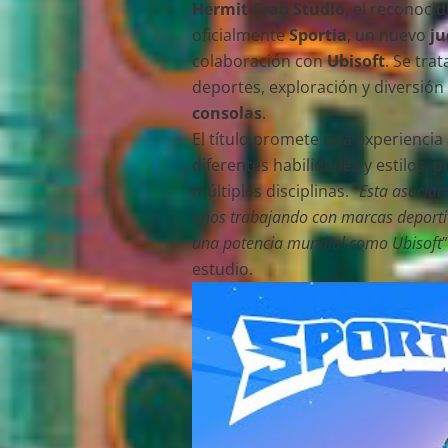
Hermit Crab Studio
, el reconoci
oficialmente
Sportia
, un nuevo
ju
colaboración con
Ubisoft
. Se tra
deportes, exploración y diversión
consolas
.
El título promete una experiencia
diferentes habilidades y estilos,
múltiples disciplinas. “
Esta asociac
años trabajando con marcas deporti
una potencia mundial como Ubisoft
estudio.