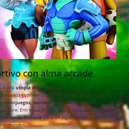
rtivo con alma arcade
s a una
utopía deportiva
donde criaturas
y humanos conviven para celebrar la competición.
 de
minijuegos, secretos y desafíos ocultos
,
ego libre. Entre sus modos destacan el
multijugador
 y un
modo historia
para un jugador con una
ntre mundos.