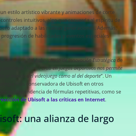
un estilo artístico vibrante y animaciones de corte
 controles intuitivos, algo que recuerda al espíritu de
0 pero adaptado a las nuevas generaciones. Además,
, progresión de habilidades y eventos especiales
cepresidente del
Laboratorio de Innovación Estratégica
de
 y pasión de Hermit Crab en juegos deportivos nos permite
to al mundo del videojuego como al del deporte
”. Un
rategia más conservadora de Ubisoft en otros
 por su dependencia de fórmulas repetitivas, como se
reacción de Ubisoft a las críticas en Internet
.
soft: una alianza de largo