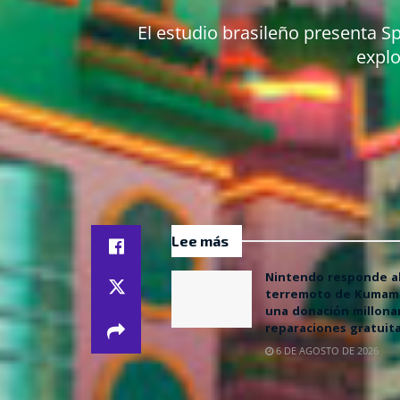
El estudio brasileño presenta S
explo
Lee más
Nintendo responde a
terremoto de Kumam
una donación millonar
reparaciones gratuit
6 DE AGOSTO DE 2026