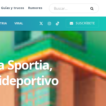
Guías y trucos
Rumores
SUSCRÍBETE
TRIA
VIRAL
 Sportia,
ideportivo