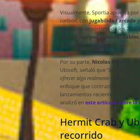
Visualmente, Sportia apuesta por 
cartoon
, con
jugabilidad arcade
y
los títulos deportivos de los 200
incluirá
equipos personalizables
enfocados en la comunidad.
Por su parte,
Nicolas Pouard
, vi
Ubisoft, señaló que “
la experiencia
ofrecer algo realmente novedoso tan
enfoque que contrasta con la est
lanzamientos recientes, criticada
analizó en
este artículo sobre la 
Hermit Crab y Ubi
recorrido