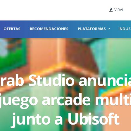
VIRAL
OFERTAS
RECOMENDACIONES
PLATAFORMAS
INDUS
rab Studio anuncia
juego arcade mult
junto a Ubisoft