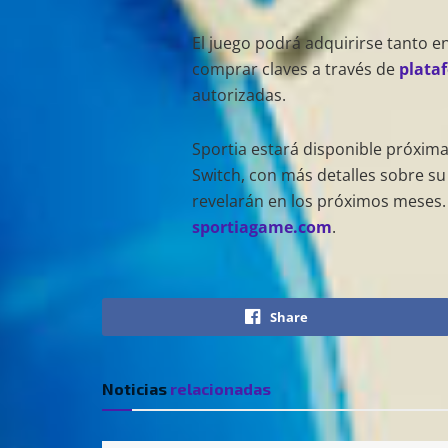
El juego podrá adquirirse tanto en
comprar claves a través de
plata
autorizadas.
Sportia estará disponible próxim
Switch, con más detalles sobre su
revelarán en los próximos meses.
sportiagame.com
.
Share
Noticias
relacionadas