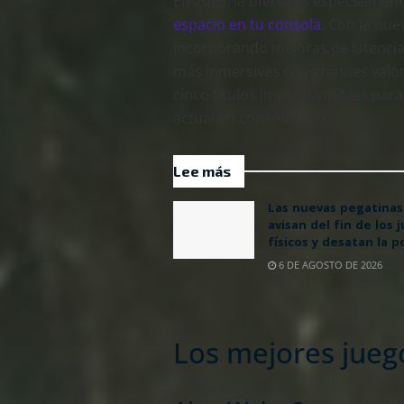
En 2025, la oferta es especialme
espacio en tu consola
. Con la nue
incorporando mejoras de latencia
más inmersivas con grandes valor
cinco títulos imprescindibles par
actual en consolas y PC.
Lee más
Las nuevas pegatinas
avisan del fin de los 
físicos y desatan la p
6 DE AGOSTO DE 2026
Los mejores jueg