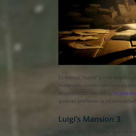
Es menos “susto” y más inquietud 
materiales construyen una incomod
accesibilidad mecánica,
es una en
quienes prefieren la incomodidad 
Luigi’s Mansion 3
El contrapunto familiar que no re