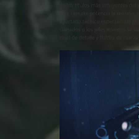
de los títulos más influyentes del
este remake potencia la tensión, 
apartado técnico espectacular gra
Ganados o los jefes icónicos se s
nivel de detalle y fluidez de nuev