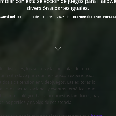
temblar con esta selección de juegos para Hallow
diversión a partes iguales.
Santi Bellido
31 de octubre de 2025
in
Recomendaciones
,
Portad
s disfraces, los sustos y las películas de terror.
na cita clave para quienes buscan experiencias
 dosis de tensión en videojuegos. Las editoras lo
ientos, actualizaciones y eventos temáticos que
 terror psicológico hasta propuestas familiares, hay
 los perfiles y niveles de resistencia.