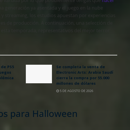
nte variada por lo que posiblemente tengas que
hacer
va generación ya asentada y el juego en la nube
 y streaming, los estudios apuestan por experiencias
es de producción. A continuación, una selección de
a esta temporada, representativos del mejor terror
 de PS5
Se completa la venta de
juegos
Electronic Arts: Arabia Saudí
olémica
cierra la compra por 55.000
millones de dólares
5 DE AGOSTO DE 2026
os para Halloween