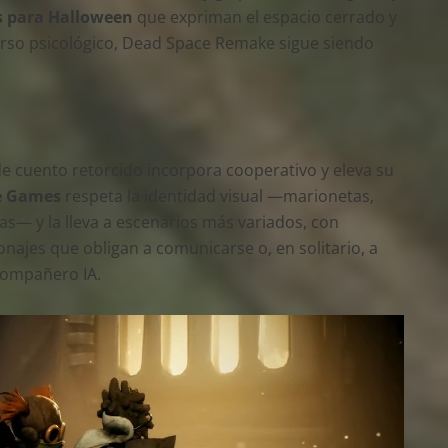
s para Halloween
que expriman el espacio cerrado y
rso psicológico, Dead Space Remake sigue siendo
 de cuento retorcido incorpora cooperativo y eleva su
e Games
respeta la identidad visual —marionetas,
s— y la lleva a escenarios más variados, con
najes que obligan a comunicarse o, en solitario, a
compañero IA.