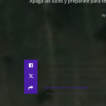
Apaga las luces y prepárate para 
by
Halloween no solo es la noche de lo
También se ha consolidado como u
intensas, oscuras y con una buena
saben y cada año preparan lanzam
giran en torno al miedo
. Desde el
juegos para Halloween
para todos