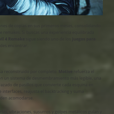
lones de copias en sus primeros meses, consolidando
de remakes. Si buscas una experiencia equilibrada
vil 4 Remake
sigue siendo uno de los
juegos para
des encontrar.
resa reconstruido por completo.
Motive
refuerza el
con un sistema de desmembramiento más legible, una
razado de pasillos que convierte cada esquina en
 interfaces, reajusta el backtracking y suma
iden acomodarse.
erías, vibraciones, susurros y golpes metálicos guían y