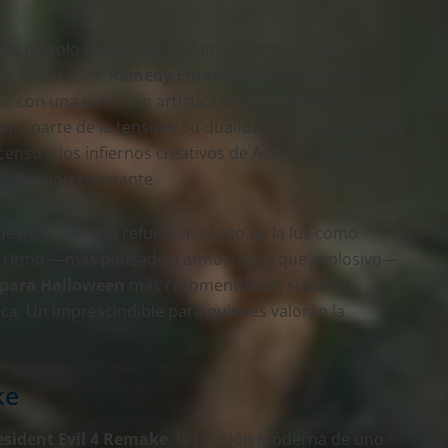
Falls no solo ha sido de los lanzamientos más
más aclamados.
Remedy Entertainment
combina
ror con una dirección artística sobresaliente y un
ena parte de la tensión. Su dualidad narrativa —entre
censo a los infiernos creativos de Alan— funciona
 atención constante.
 puesta en escena refuerzan el uso de la luz como
el ritmo —más pausado y atmosférico que explosivo—
 para Halloween
más recomendables si buscas
gica. Un imprescindible para quienes valoran la
ke
esident Evil 4 Remake
, la revisión moderna de uno