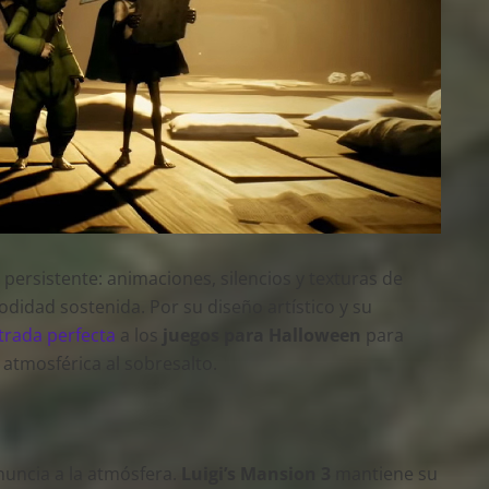
persistente: animaciones, silencios y texturas de
idad sostenida. Por su diseño artístico y su
trada perfecta
a los
juegos para Halloween
para
atmosférica al sobresalto.
nuncia a la atmósfera.
Luigi’s Mansion 3
mantiene su