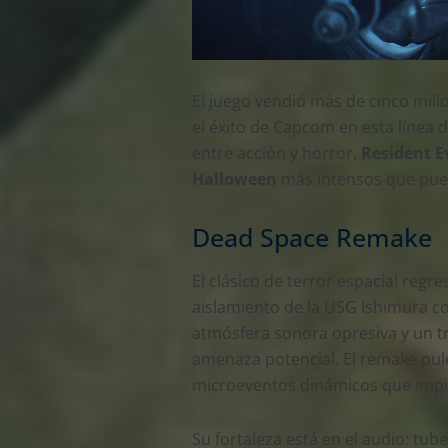
El juego vendió más de cinco mil
el éxito de Capcom en esta línea 
entre acción y horror,
Resident E
Halloween
más intensos que pue
Dead Space Remake
El clásico de terror espacial reg
aislamiento de la USG Ishimura 
atmósfera sonora opresiva y un t
amenaza potencial. El remake pule
microeventos dinámicos que imp
Su fortaleza está en el audio: tub