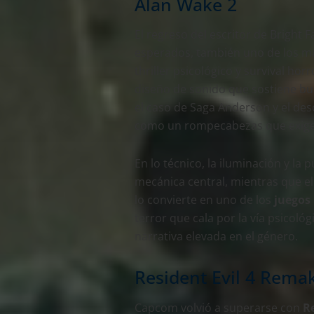
Alan Wake 2
El regreso del escritor de Bright 
esperados, también uno de los 
thriller psicológico y survival hor
diseño de sonido que sostiene bu
el caso de Saga Anderson y el des
como un rompecabezas que exige
En lo técnico, la iluminación y la
mecánica central, mientras que 
lo convierte en uno de los
juegos
terror que cala por la vía psicoló
narrativa elevada en el género.
Resident Evil 4 Rema
Capcom volvió a superarse con
R