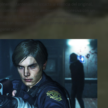
 género. Manteniendo intacta la esencia del original,
el combate táctico y la ambientación opresiva con un
cias al RE Engine. Cada enfrentamiento con los
iente tan desafiante como la primera vez, pero con un
a generación.