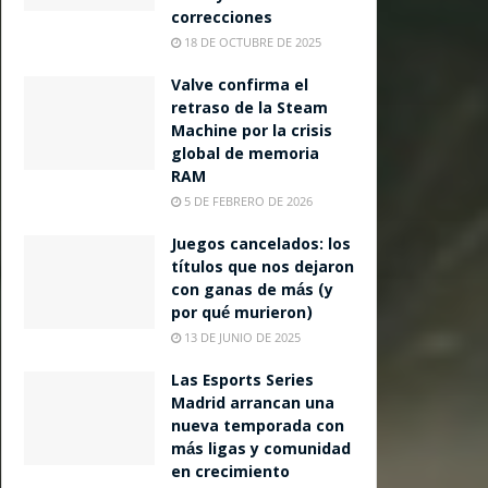
correcciones
18 DE OCTUBRE DE 2025
Valve confirma el
retraso de la Steam
Machine por la crisis
global de memoria
RAM
5 DE FEBRERO DE 2026
Juegos cancelados: los
títulos que nos dejaron
con ganas de más (y
por qué murieron)
13 DE JUNIO DE 2025
Las Esports Series
Madrid arrancan una
nueva temporada con
más ligas y comunidad
en crecimiento