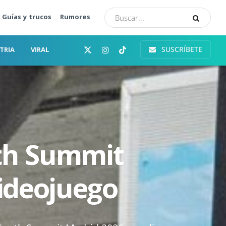
Guías y trucos
Rumores
SUSCRÍBETE
TRIA
VIRAL
uth Summit
Videojuego