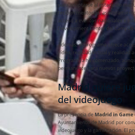
para adaptarse al estado de madu
reciben mentorías, asesoramiento
acceso a eventos nacionales e int
Development Center del Campus d
Además, el programa ofrece acces
vídeo, realidad virtual y realidad
Program ya ha comenzado, aunque
permanente para nuevos proyect
Madrid quiere jug
del videojuego
La presencia de
Madrid in Game
Ayuntamiento de Madrid por conver
videojuego y la gamificación. El p