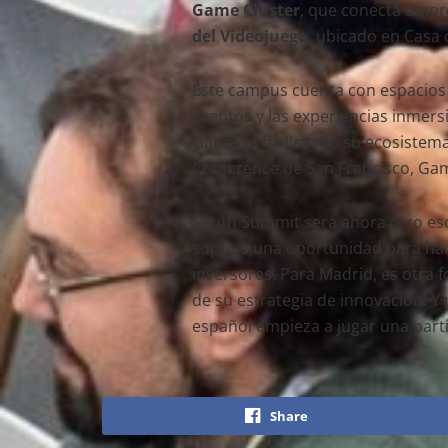
Game Cluster
, que conecta empre
del Videojuego
, ubicado en Casa
Este campus cuenta con espacios 
eventos y las experiencias inmers
Game ya ha llevado su ecosistema
Conference de San Francisco, Ga
South Summit será ahora otro esca
supone una oportunidad para hacer
inversores. Para Madrid, es otra
de su estrategia de innovación. Y
español empieza a jugar una parti
Share