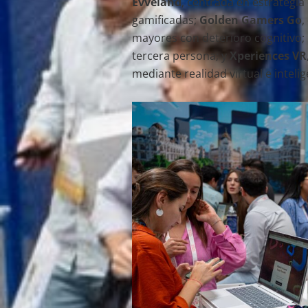
Evveland
, centrada en estrategi
gamificadas;
Golden Gamers Go
,
mayores con deterioro cognitivo;
tercera persona; y
Xperiences VR
mediante realidad virtual e intelige