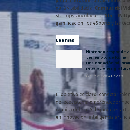
junto a otras iniciativas municipa
dará visibilidad al
Campus del Vi
startups vinculadas al
Start IN U
gamificación, los eSports y las te
Lee más
Nintendo responde a
terremoto de Kumam
una donación millonar
reparaciones gratuit
6 DE AGOSTO DE 2026
El objetivo es claro: conectar ta
del ecosistema emprendedor naci
reunirá del 3 al 5 de junio a star
en innovación, inteligencia artific