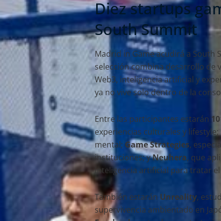
Diez startups ga
South Summit
Madrid in Game acudirá a South S
selección combina desarrollo de v
Web3, inteligencia artificial y ex
ya no vive solo dentro de la conso
Entre las participantes estarán
10
experiencias culturales y lifestyle;
mental;
Game Strategies
, especi
instituciones; y
Neuhera
, que apl
inteligencia artificial para tratar e
También estarán
Unreality
, estu
supervivencia ambientado en Jap