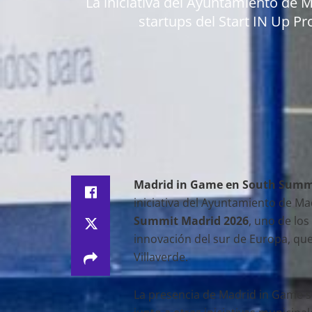
La iniciativa del Ayuntamiento de 
startups del Start IN Up P
Madrid in Game en South Summ
iniciativa del Ayuntamiento de Ma
Summit Madrid 2026
, uno de lo
innovación del sur de Europa, que 
Villaverde.
La presencia de Madrid in Game s