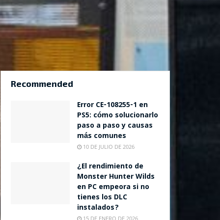
Recommended
Error CE-108255-1 en
PS5: cómo solucionarlo
paso a paso y causas
más comunes
10 DE JULIO DE 2026
¿El rendimiento de
Monster Hunter Wilds
en PC empeora si no
tienes los DLC
instalados?
15 DE ENERO DE 2026