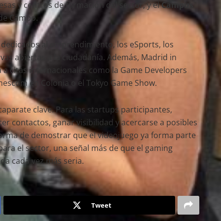
sas y centros de formación del sector, y el
Campus
 de Campo.
dedicados al emprendimiento, los eSports, los
ivas abiertas a la ciudadanía. Además, Madrid in
 a citas internacionales como la Game Developers
mescom en Colonia o el Tokyo Game Show.
parate clave. Para las startups participantes,
 contactos, ganar visibilidad y acercarse a posibles
 forma de demostrar que el videojuego ya forma parte
 para el sector, una señal más de que el gaming
da cada vez más seria.
Tweet