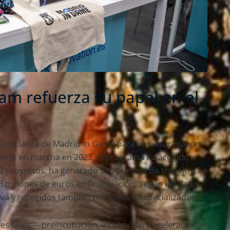
am refuerza su papel en el
ta de lanza de Madrid in Game para impulsar nuevas
esta en marcha en 2023, el programa ha acogido a
12 proyectos, ha generado 310 puestos de trabajo y ha
8 millones de euros en financiación, según los datos
iva y recogidos también por medios especializados.
tres fases —preincubación, incubación y aceleración—