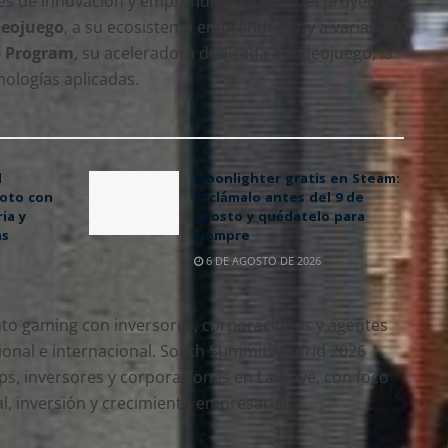
les de innovación y emprendimiento. Allí, el proyecto
deojuego
, a su ecosistema emprendedor y a varias
p Program
, su aceleradora dedicada al videojuego, la
cnologías aplicadas.
l
Moonlighter gratis en Steam:
oto con
reclámalo antes del 9 de
ia y
agosto y quédatelo para
as
siempre
6 DE AGOSTO DE 2026
lento gaming con inversores, corporaciones y agentes
onal e internacional. South Summit Madrid 2026
tups, inversores y corporaciones en La Nave, con foco
ial, inversión y crecimiento empresarial.