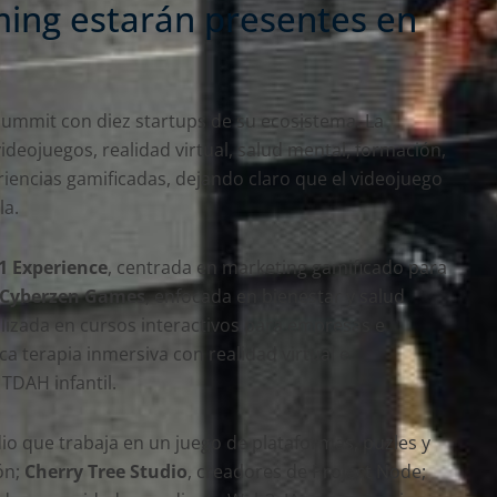
ming estarán presentes en
ummit con diez startups de su ecosistema. La
ideojuegos, realidad virtual, salud mental, formación,
periencias gamificadas, dejando claro que el videojuego
la.
1 Experience
, centrada en marketing gamificado para
Cyberzen Games
, enfocada en bienestar y salud
alizada en cursos interactivos para empresas e
ica terapia inmersiva con realidad virtual e
l TDAH infantil.
dio que trabaja en un juego de plataformas, puzles y
ón;
Cherry Tree Studio
, creadores de Project Node;