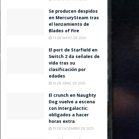
Se producen despidos
en MercurySteam tras
el lanzamiento de
Blades of Fire
13 DE MAYO DE 2026
El port de Starfield en
Switch 2 da señales de
vida tras su
clasificación por
edades
16 DE ABRIL DE 2026
El crunch en Naughty
Dog vuelve a escena
con Intergalactic:
obligados a hacer
horas extra
19 DE DICIEMBRE DE 2025