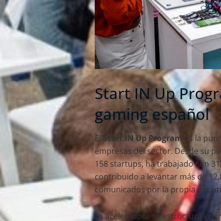
Start IN Up Progr
gaming español
El
Start IN Up Program
es la pun
empresas del sector. Desde su pu
158 startups, ha trabajado con 3
contribuido a levantar más de 12,
comunicados por la propia iniciat
La aceleradora se estructura en 