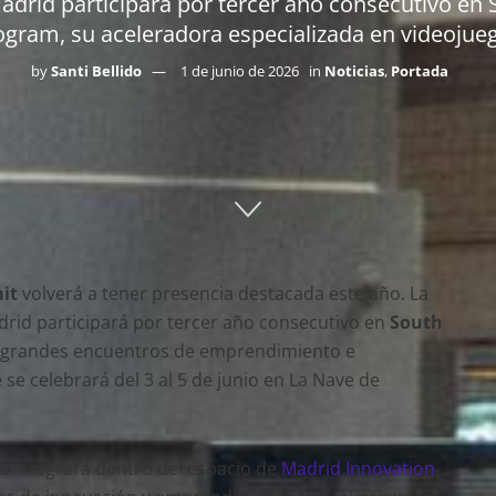
Madrid participará por tercer año consecutivo e
rogram, su aceleradora especializada en videojueg
by
Santi Bellido
1 de junio de 2026
in
Noticias
,
Portada
it
volverá a tener presencia destacada este año. La
drid participará por tercer año consecutivo en
South
s grandes encuentros de emprendimiento e
se celebrará del 3 al 5 de junio en La Nave de
e integrará dentro del espacio de
Madrid Innovation
,