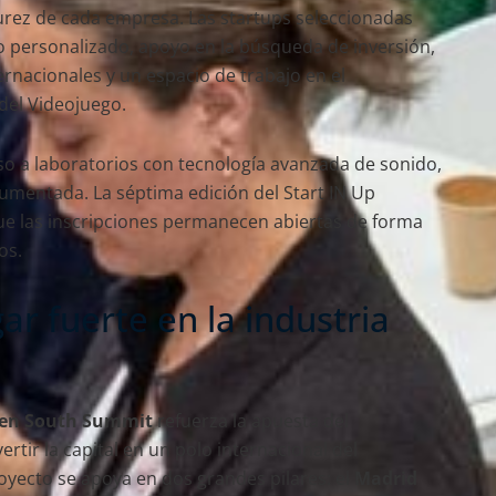
rez de cada empresa. Las startups seleccionadas
 personalizado, apoyo en la búsqueda de inversión,
ernacionales y un espacio de trabajo en el
el Videojuego.
o a laboratorios con tecnología avanzada de sonido,
 aumentada. La séptima edición del Start IN Up
 las inscripciones permanecen abiertas de forma
os.
ar fuerte en la industria
 en South Summit
refuerza la apuesta del
tir la capital en un polo internacional del
royecto se apoya en dos grandes pilares: el
Madrid