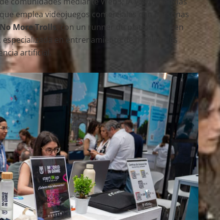
a de comunidades mediante Web3, IA y experiencias
 que emplea videojuegos comerciales con personas
No More Trolls
, con un runner de plataformas en
, especializada en entrenamiento de habilidades
ncia artificial.