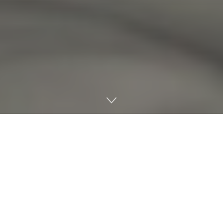
¿Sabes por qué a veces prefieres
jugar solo
y otras no
concibes una partida sin tus amigos? No es casualidad:
varios
estudios psicológicos sobre videojuegos
muestran que tu
estado de ánimo
influye en esa
elección y que cada modalidad impacta de forma
distinta en tu bienestar. Lejos de ser una pérdida de