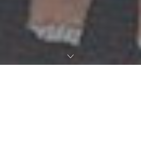
Prince of Persia Remake
ha sido cancelado
oficialmente por Ubisoft Montreal, poniendo fin a un
proyecto que llevaba años en el limbo. La cancelación
de Prince of Persia Remake llega como parte de una
reestructuración mayor dentro de Ubisoft, que
también ha afectado a otros títulos en desarrollo.