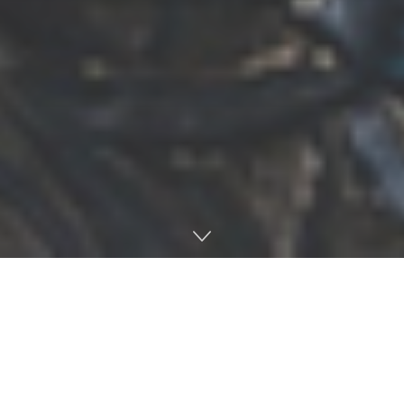
El universo de
Baldur’s Gate
da el salto a la televisión.
HBO ha anunciado oficialmente el desarrollo de una
serie de Baldur’s Gate 3
, aunque no será una